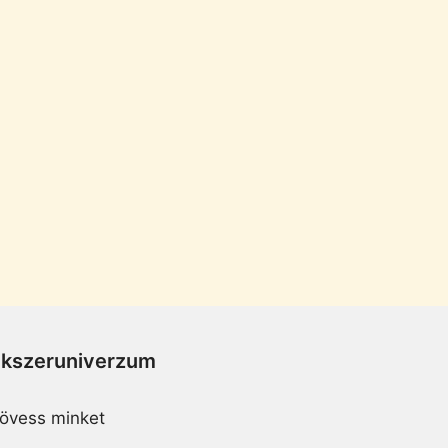
Ékszeruniverzum
övess minket