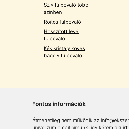
Szív fülbevaló több
színben
Rojtos fülbevaló
Hosszított levél
fülbevaló
Kék kristály köves
bagoly fülbevaló
Fontos információk
Átmenetileg nem működik az info@ekszer
univerzum email címünk, így kérem aki írt