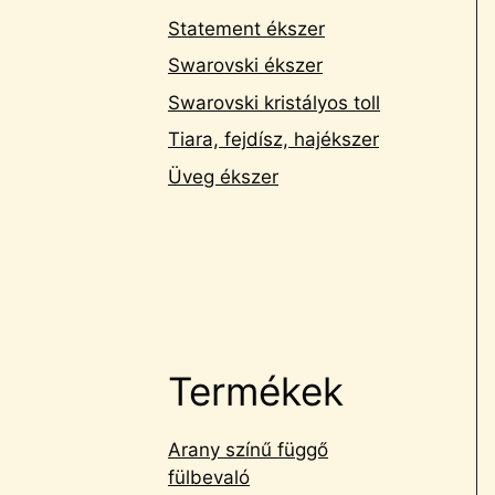
Statement ékszer
Swarovski ékszer
Swarovski kristályos toll
Tiara, fejdísz, hajékszer
Üveg ékszer
Termékek
Arany színű függő
fülbevaló