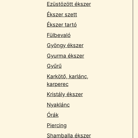
Ezüstözött ékszer
Ékszer szett
Ékszer tartó
Fülbevaló
Gyöngy ékszer
Gyurma ékszer
Gyűrű
Karkötő, karlánc,
karperec
Kristály ékszer
Nyaklánc
Órák
Piercing
Shamballa ékszer