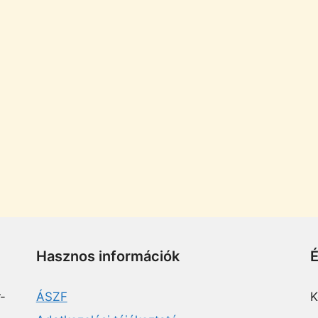
Hasznos információk
-
ÁSZF
K