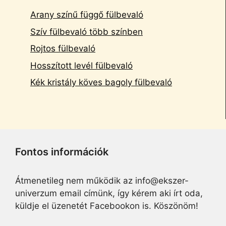
Arany színű függő fülbevaló
Szív fülbevaló több színben
Rojtos fülbevaló
Hosszított levél fülbevaló
Kék kristály köves bagoly fülbevaló
Fontos információk
Átmenetileg nem működik az info@ekszer-
univerzum email címünk, így kérem aki írt oda,
küldje el üzenetét Facebookon is. Köszönöm!