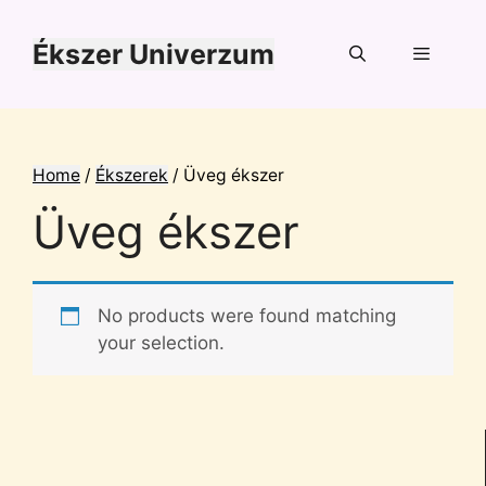
Kilépés
a
Ékszer Univerzum
tartalomba
Menü
Home
/
Ékszerek
/ Üveg ékszer
Üveg ékszer
No products were found matching
your selection.