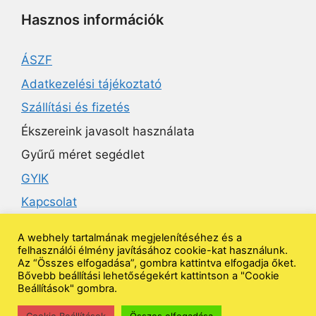
Hasznos információk
ÁSZF
Adatkezelési tájékoztató
Szállítási és fizetés
Ékszereink javasolt használata
Gyűrű méret segédlet
GYIK
Kapcsolat
A webhely tartalmának megjelenítéséhez és a
Ékszeruniverzum
felhasználói élmény javításához cookie-kat használunk.
Az “Összes elfogadása”, gombra kattintva elfogadja őket.
Bővebb beállítási lehetőségekért kattintson a "Cookie
Beállítások" gombra.
Kövess minket