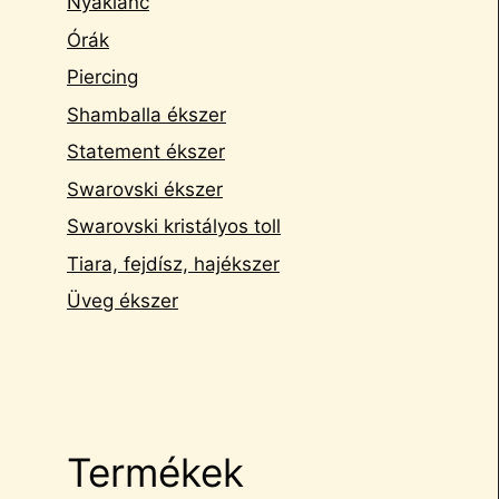
Nyaklánc
Órák
Piercing
Shamballa ékszer
Statement ékszer
Swarovski ékszer
Swarovski kristályos toll
Tiara, fejdísz, hajékszer
Üveg ékszer
Termékek