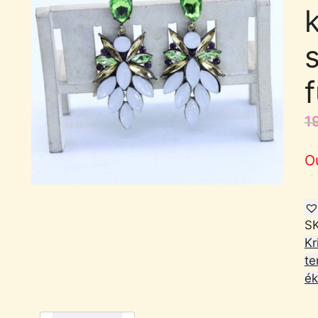
k
1
O
S
Kr
te
ék