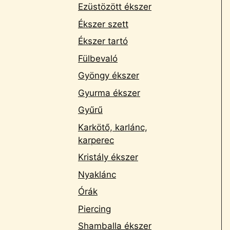
Ezüstözött ékszer
Ékszer szett
Ékszer tartó
Fülbevaló
Gyöngy ékszer
Gyurma ékszer
Gyűrű
Karkötő, karlánc,
karperec
Kristály ékszer
Nyaklánc
Órák
Piercing
Shamballa ékszer