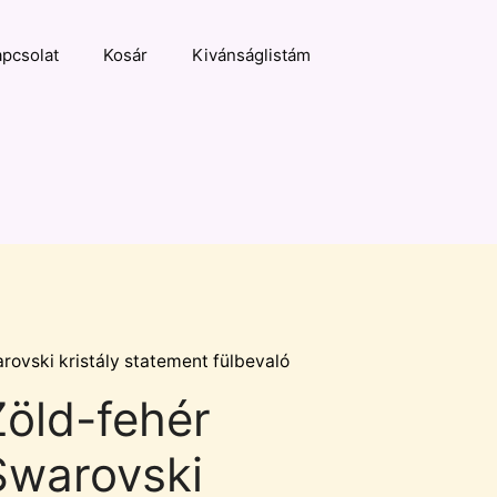
pcsolat
Kosár
Kivánságlistám
rovski kristály statement fülbevaló
Zöld-fehér
Swarovski