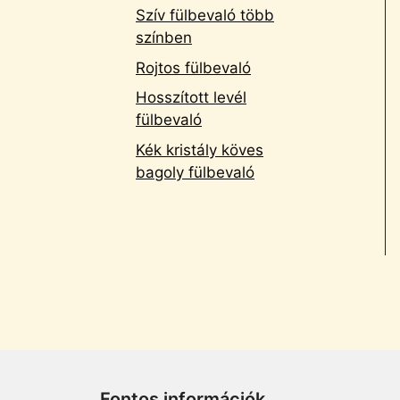
Szív fülbevaló több
színben
Rojtos fülbevaló
Hosszított levél
fülbevaló
Kék kristály köves
bagoly fülbevaló
Fontos információk