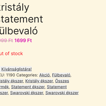
ristály
statement
fülbevaló
999
Ft
1699
Ft
ut of stock
Kívánságlistára!
KU:
1190
Categories:
Akció
,
Fülbevaló
,
istály ékszer
,
Kristály ékszer
,
Összes
rmék
,
Statement ékszer
,
Statement
szer
,
Swarovski ékszer
,
Swarovski ékszer