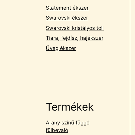
Statement ékszer
Swarovski ékszer
Swarovski kristályos toll
Tiara, fejdísz, hajékszer
Üveg ékszer
Termékek
Arany színű függő
fülbevaló