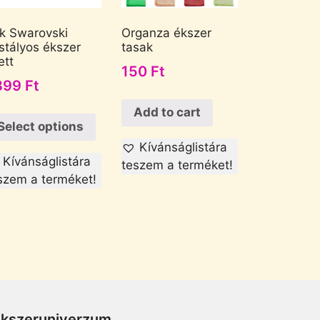
k Swarovski
Organza ékszer
istályos ékszer
tasak
ett
150
Ft
399
Ft
Add to cart
Select options
Kívánságlistára
Kívánságlistára
teszem a terméket!
szem a terméket!
Ékszeruniverzum