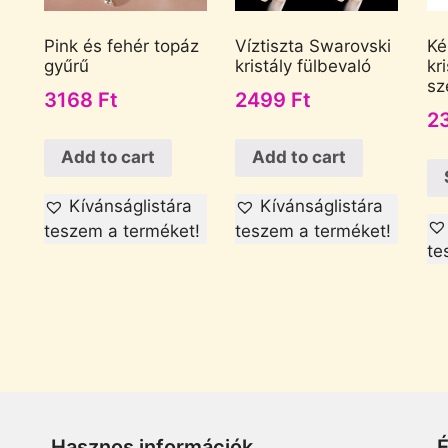
Pink és fehér topáz
Víztiszta Swarovski
Ké
gyűrű
kristály fülbevaló
kr
sz
3168
Ft
2499
Ft
2
Add to cart
Add to cart
Kívánságlistára
Kívánságlistára
teszem a terméket!
teszem a terméket!
te
Hasznos információk