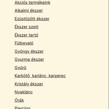
Akciós termékeink
Alkalmi ékszer
Ezüstözött ékszer
Ékszer szett
Ékszer tartó
Fülbevaló
Gyöngy ékszer
Gyurma ékszer
Gyűrű
Karkötő, karlánc, karperec
Kristály ékszer
Nyaklánc
Órák
Piercing