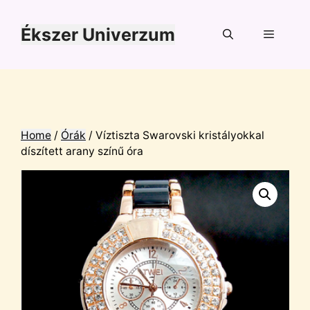
Kilépés
a
Ékszer Univerzum
tartalomba
Menü
Home
/
Órák
/ Víztiszta Swarovski kristályokkal
díszített arany színű óra