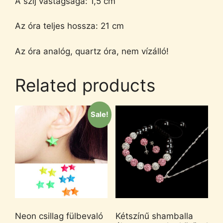
A szíj vastagsága: 1,5 cm
Az óra teljes hossza: 21 cm
Az óra analóg, quartz óra, nem vízálló!
Related products
Sale!
Neon csillag fülbevaló
Kétszínű shamballa