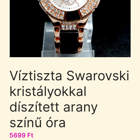
Víztiszta Swarovski
kristályokkal
díszített arany
színű óra
5699
Ft