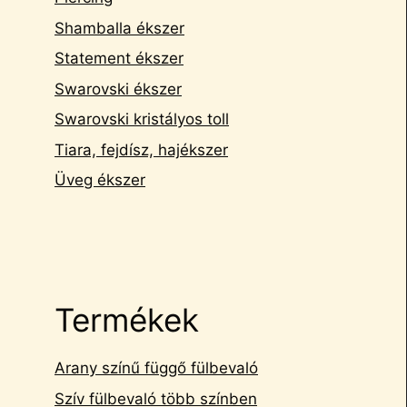
Shamballa ékszer
Statement ékszer
Swarovski ékszer
Swarovski kristályos toll
Tiara, fejdísz, hajékszer
Üveg ékszer
Termékek
Arany színű függő fülbevaló
Szív fülbevaló több színben