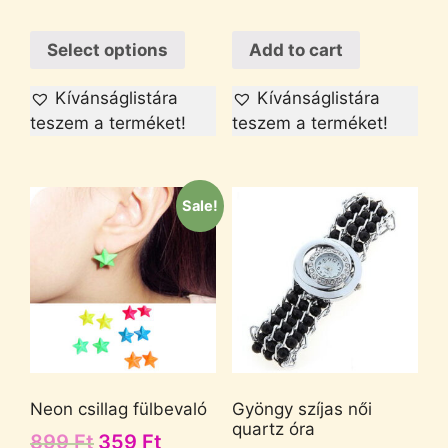
Select options
Add to cart
Kívánságlistára
Kívánságlistára
teszem a terméket!
teszem a terméket!
Sale!
Neon csillag fülbevaló
Gyöngy szíjas női
quartz óra
899
Ft
359
Ft