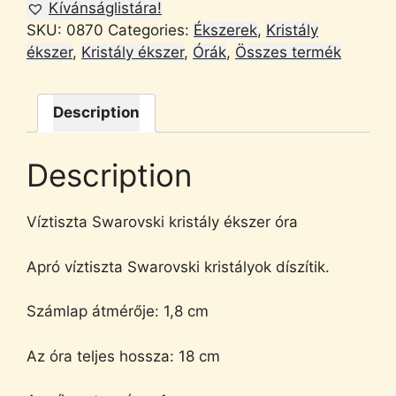
Kívánságlistára!
SKU:
0870
Categories:
Ékszerek
,
Kristály
ékszer
,
Kristály ékszer
,
Órák
,
Összes termék
Description
Description
Víztiszta Swarovski kristály ékszer óra
Apró víztiszta Swarovski kristályok díszítik.
Számlap átmérője: 1,8 cm
Az óra teljes hossza: 18 cm