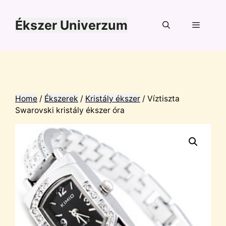
Kilépés
a
Ékszer Univerzum
tartalomba
Menü
Home
/
Ékszerek
/
Kristály ékszer
/ Víztiszta
Swarovski kristály ékszer óra