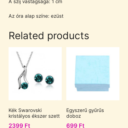
A szíj vastagsága: 1 cm
Az óra alap színe: ezüst
Related products
Kék Swarovski
Egyszerű gyűrűs
kristályos ékszer szett
doboz
2399
Ft
699
Ft