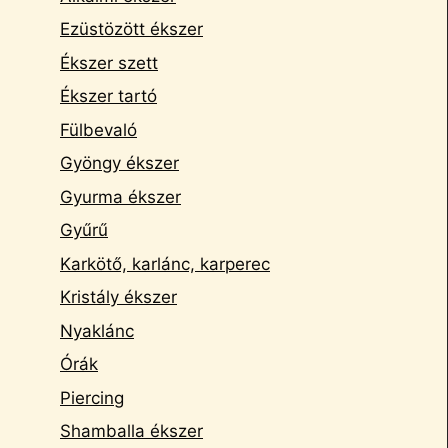
Ezüstözött ékszer
Ékszer szett
Ékszer tartó
Fülbevaló
Gyöngy ékszer
Gyurma ékszer
Gyűrű
Karkötő, karlánc, karperec
Kristály ékszer
Nyaklánc
Órák
Piercing
Shamballa ékszer