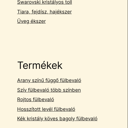
Swarovski kristályos toll
Tiara, fejdísz, hajékszer
Üveg ékszer
Termékek
Arany színű függő fülbevaló
Szív fülbevaló több színben
Rojtos fülbevaló
Hosszított levél fülbevaló
Kék kristály köves bagoly fülbevaló