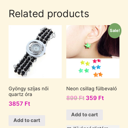
Related products
Sale!
Gyöngy szíjas női
Neon csillag fülbevaló
quartz óra
899
Ft
359
Ft
3857
Ft
Add to cart
Add to cart