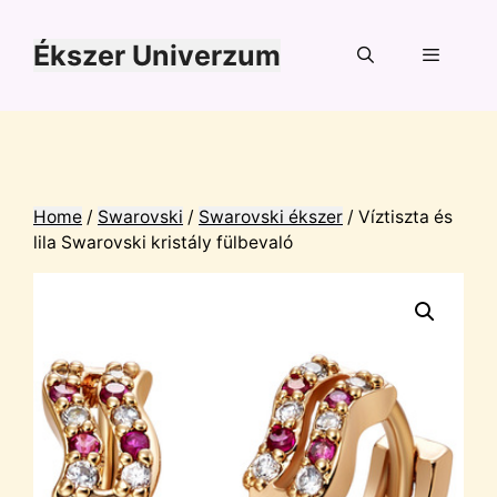
Kilépés
a
Ékszer Univerzum
tartalomba
Menü
Home
/
Swarovski
/
Swarovski ékszer
/ Víztiszta és
lila Swarovski kristály fülbevaló