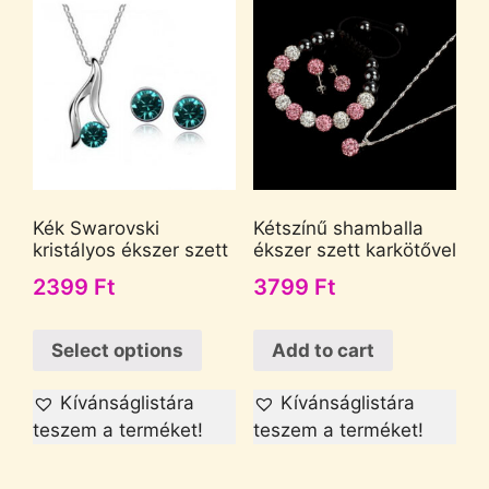
Kék Swarovski
Kétszínű shamballa
kristályos ékszer szett
ékszer szett karkötővel
2399
Ft
3799
Ft
Select options
Add to cart
Kívánságlistára
Kívánságlistára
teszem a terméket!
teszem a terméket!