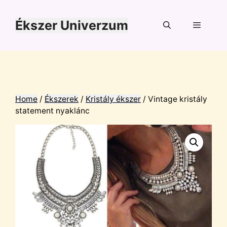
Kilépés
a
Ékszer Univerzum
tartalomba
Menü
Home
/
Ékszerek
/
Kristály ékszer
/ Vintage kristály
statement nyaklánc