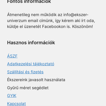
Fontos információk
Átmenetileg nem működik az info@ekszer-
univerzum email címünk, így kérem aki írt oda,
küldje el üzenetét Facebookon is. Köszönöm!
Hasznos információk
ÁSZF
Adatkezelési tájékoztató
Szállítási és fizetés
Ékszereink javasolt használata
Gyűrű méret segédlet
GYIK
Kapcsolat