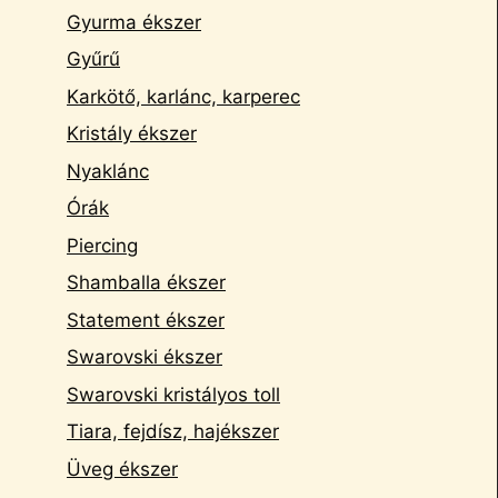
Gyurma ékszer
Gyűrű
Karkötő, karlánc, karperec
Kristály ékszer
Nyaklánc
Órák
Piercing
Shamballa ékszer
Statement ékszer
Swarovski ékszer
Swarovski kristályos toll
Tiara, fejdísz, hajékszer
Üveg ékszer