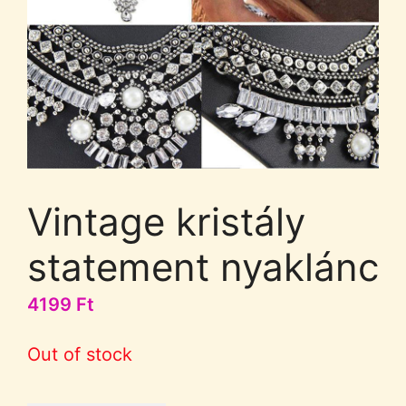
Vintage kristály
statement nyaklánc
4199
Ft
Out of stock