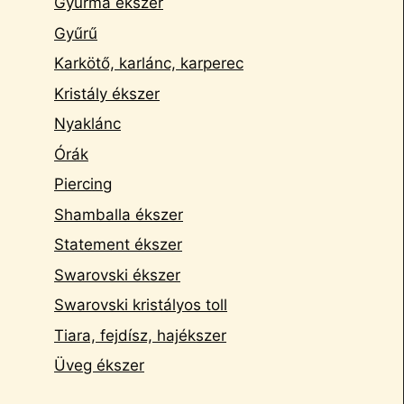
Gyurma ékszer
Gyűrű
Karkötő, karlánc, karperec
Kristály ékszer
Nyaklánc
Órák
Piercing
Shamballa ékszer
Statement ékszer
Swarovski ékszer
Swarovski kristályos toll
Tiara, fejdísz, hajékszer
Üveg ékszer