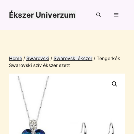
Kilépés
a
Ékszer Univerzum
tartalomba
Menü
Home
/
Swarovski
/
Swarovski ékszer
/ Tengerkék
Swarovski szív ékszer szett