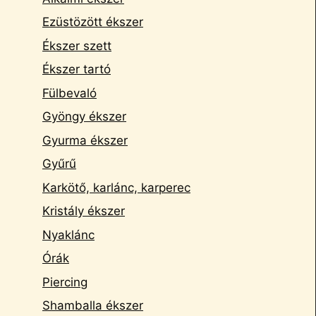
Ezüstözött ékszer
Ékszer szett
Ékszer tartó
Fülbevaló
Gyöngy ékszer
Gyurma ékszer
Gyűrű
Karkötő, karlánc, karperec
Kristály ékszer
Nyaklánc
Órák
Piercing
Shamballa ékszer