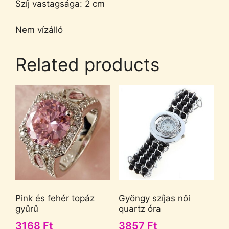
Szíj vastagsága: 2 cm
Nem vízálló
Related products
Pink és fehér topáz
Gyöngy szíjas női
gyűrű
quartz óra
3168
Ft
3857
Ft