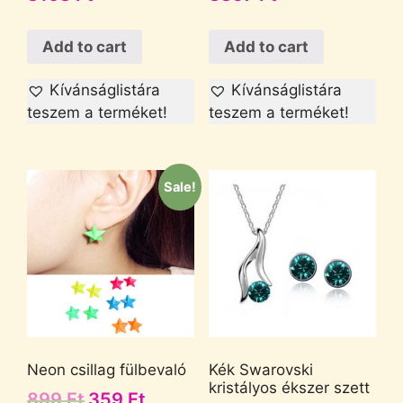
Add to cart
Add to cart
Kívánságlistára
Kívánságlistára
teszem a terméket!
teszem a terméket!
Sale!
Neon csillag fülbevaló
Kék Swarovski
kristályos ékszer szett
899
Ft
359
Ft