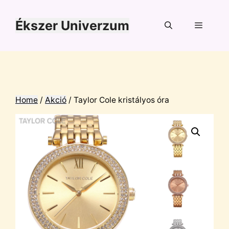
Kilépés
a
Ékszer Univerzum
tartalomba
Menü
Home
/
Akció
/ Taylor Cole kristályos óra