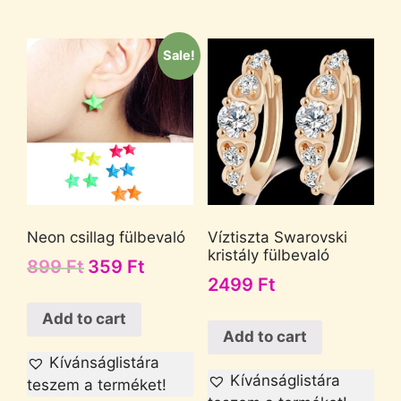
Sale!
Neon csillag fülbevaló
Víztiszta Swarovski
kristály fülbevaló
899
Ft
359
Ft
2499
Ft
Add to cart
Add to cart
Kívánságlistára
Kívánságlistára
teszem a terméket!