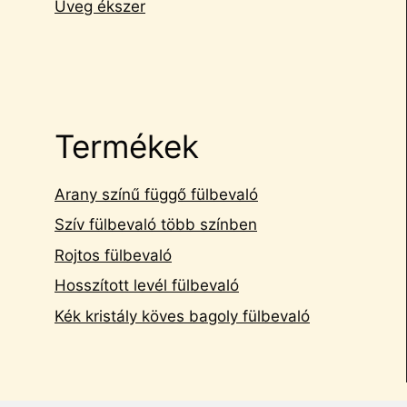
Üveg ékszer
Termékek
Arany színű függő fülbevaló
Szív fülbevaló több színben
Rojtos fülbevaló
Hosszított levél fülbevaló
Kék kristály köves bagoly fülbevaló