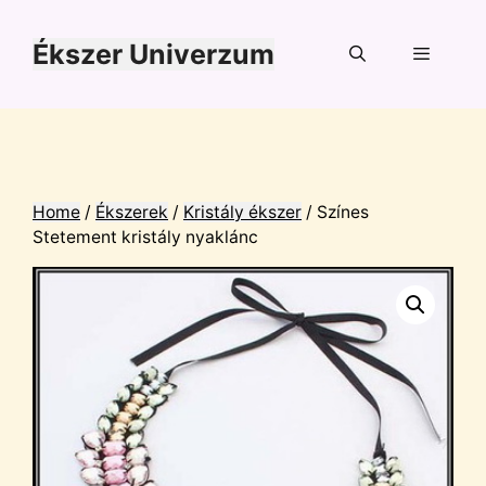
Kilépés
a
Ékszer Univerzum
tartalomba
Menü
Home
/
Ékszerek
/
Kristály ékszer
/ Színes
Stetement kristály nyaklánc