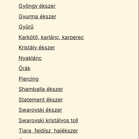
Gyöngy ékszer
Gyurma ékszer
Gyűrű
Karkötő, karlánc, karperec
Kristály ékszer
Nyaklánc
Órák
Piercing
Shamballa ékszer
Statement ékszer
Swarovski ékszer
Swarovski kristályos toll
Tiara, fejdísz, hajékszer