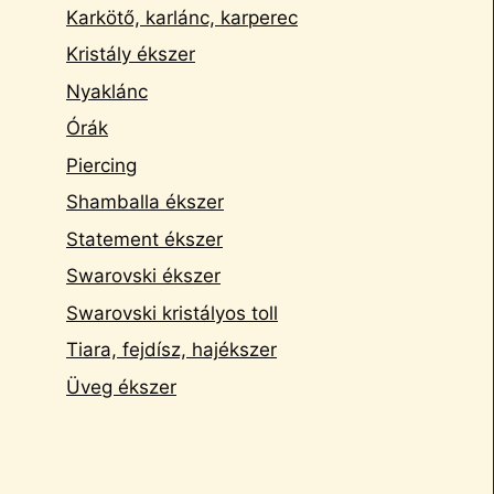
Karkötő, karlánc, karperec
Kristály ékszer
Nyaklánc
Órák
Piercing
Shamballa ékszer
Statement ékszer
Swarovski ékszer
Swarovski kristályos toll
Tiara, fejdísz, hajékszer
Üveg ékszer