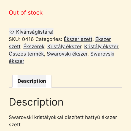
Out of stock
Kívánságlistára!
SKU:
0416
Categories:
Ékszer szett
,
Ékszer
szett
,
Ékszerek
,
Kristály ékszer
,
Kristály ékszer
,
Összes termék
,
Swarovski ékszer
,
Swarovski
ékszer
Description
Description
Swarovski kristályokkal díszített hattyú ékszer
szett