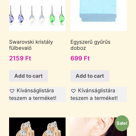
Swarovski kristály
Egyszerű gyűrűs
fülbevaló
doboz
2159
Ft
699
Ft
Add to cart
Add to cart
Kívánságlistára
Kívánságlistára
teszem a terméket!
teszem a terméket!
Sale!