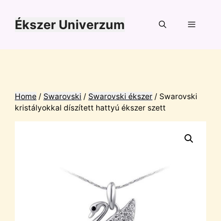
Kilépés
a
Ékszer Univerzum
tartalomba
Menü
Home
/
Swarovski
/
Swarovski ékszer
/ Swarovski
kristályokkal díszített hattyú ékszer szett