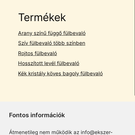
Termékek
Arany színű függő fülbevaló
Szív fülbevaló több színben
Rojtos fülbevaló
Hosszított levél fülbevaló
Kék kristály köves bagoly fülbevaló
Fontos információk
Átmenetileg nem működik az info@ekszer-