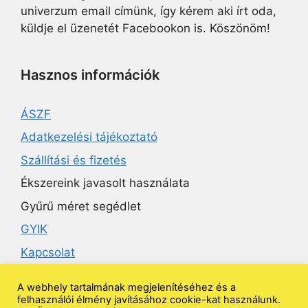
univerzum email címünk, így kérem aki írt oda,
küldje el üzenetét Facebookon is. Köszönöm!
Hasznos információk
ÁSZF
Adatkezelési tájékoztató
Szállítási és fizetés
Ékszereink javasolt használata
Gyűrű méret segédlet
GYIK
Kapcsolat
A webhely tartalmának megjelenítéséhez és a
Ékszeruniverzum
felhasználói élmény javításához cookie-kat használunk.