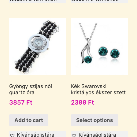
Gyöngy szíjas női
Kék Swarovski
quartz óra
kristályos ékszer szett
3857
Ft
2399
Ft
Add to cart
Select options
Kívánságlistára
Kívánságlistára