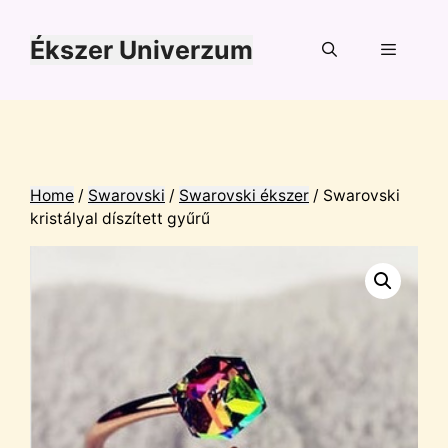
Kilépés
a
Ékszer Univerzum
tartalomba
Menü
Home
/
Swarovski
/
Swarovski ékszer
/ Swarovski
kristályal díszített gyűrű