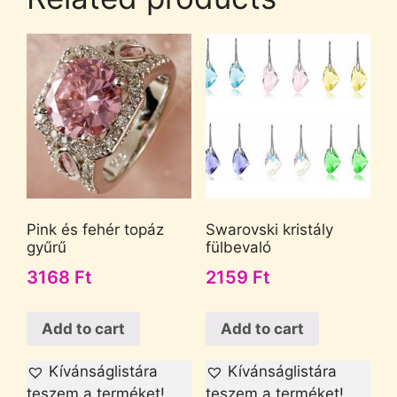
Pink és fehér topáz
Swarovski kristály
gyűrű
fülbevaló
3168
Ft
2159
Ft
Add to cart
Add to cart
Kívánságlistára
Kívánságlistára
teszem a terméket!
teszem a terméket!