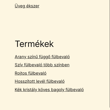
Üveg ékszer
Termékek
Arany színű függő fülbevaló
Szív fülbevaló több színben
Rojtos fülbevaló
Hosszított levél fülbevaló
Kék kristály köves bagoly fülbevaló