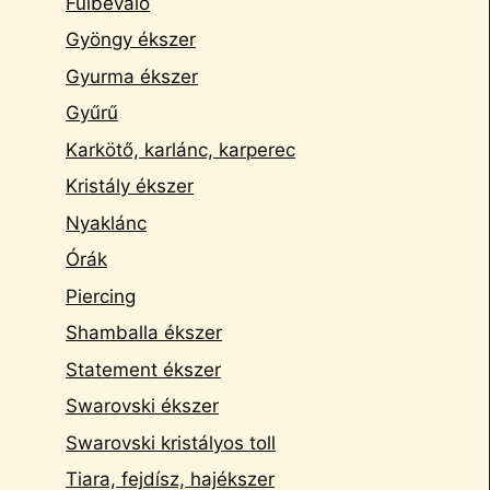
Fülbevaló
Gyöngy ékszer
Gyurma ékszer
Gyűrű
Karkötő, karlánc, karperec
Kristály ékszer
Nyaklánc
Órák
Piercing
Shamballa ékszer
Statement ékszer
Swarovski ékszer
Swarovski kristályos toll
Tiara, fejdísz, hajékszer