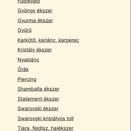
Fülbevaló
Gyöngy ékszer
Gyurma ékszer
Gyűrű
Karkötő, karlánc, karperec
Kristály ékszer
Nyaklánc
Órák
Piercing
Shamballa ékszer
Statement ékszer
Swarovski ékszer
Swarovski kristályos toll
Tiara, fejdísz, hajékszer