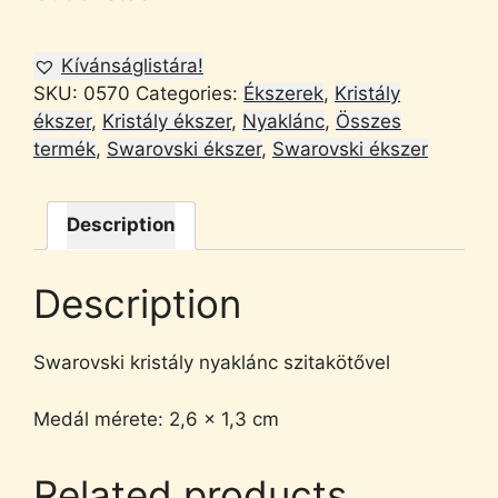
Kívánságlistára!
SKU:
0570
Categories:
Ékszerek
,
Kristály
ékszer
,
Kristály ékszer
,
Nyaklánc
,
Összes
termék
,
Swarovski ékszer
,
Swarovski ékszer
Description
Description
Swarovski kristály nyaklánc szitakötővel
Medál mérete: 2,6 x 1,3 cm
Related products