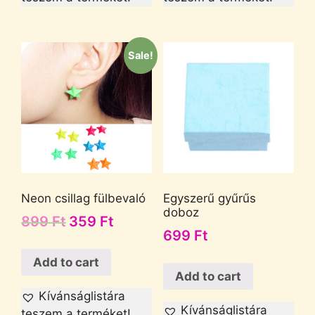
Sale!
Neon csillag fülbevaló
Egyszerű gyűrűs
doboz
899
Ft
359
Ft
699
Ft
Add to cart
Add to cart
Kívánságlistára
Kívánságlistára
teszem a terméket!