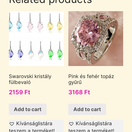
Swarovski kristály
Pink és fehér topáz
fülbevaló
gyűrű
2159
Ft
3168
Ft
Add to cart
Add to cart
Kívánságlistára
Kívánságlistára
teszem a terméket!
teszem a terméket!