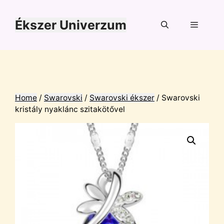
Kilépés
a
Ékszer Univerzum
tartalomba
Menü
Home
/
Swarovski
/
Swarovski ékszer
/ Swarovski
kristály nyaklánc szitakötővel