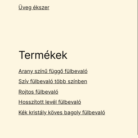
Üveg ékszer
Termékek
Arany színű függő fülbevaló
Szív fülbevaló több színben
Rojtos fülbevaló
Hosszított levél fülbevaló
Kék kristály köves bagoly fülbevaló