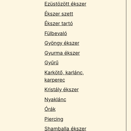
Ezüstözött ékszer
Ékszer szett
Ékszer tartó
Fülbevaló
Gyöngy ékszer
Gyurma ékszer
Gyűrű
Karkötő, karlánc,
karperec
Kristály ékszer
Nyaklánc
Órák
Piercing
Shamballa ékszer