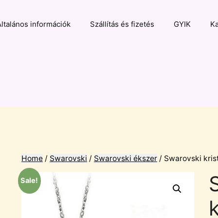
Általános információk
Szállítás és fizetés
GYIK
Ka
Home
/
Swarovski
/
Swarovski ékszer
/ Swarovski kris
Sale!
k