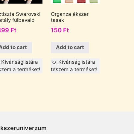
ztiszta Swarovski
Organza ékszer
istály fülbevaló
tasak
499
Ft
150
Ft
Add to cart
Add to cart
Kívánságlistára
Kívánságlistára
szem a terméket!
teszem a terméket!
Ékszeruniverzum