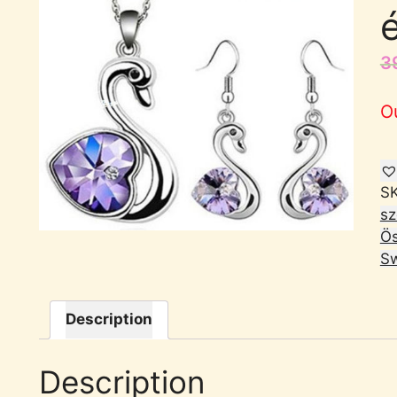
3
O
S
sz
Ös
Sw
Description
Description