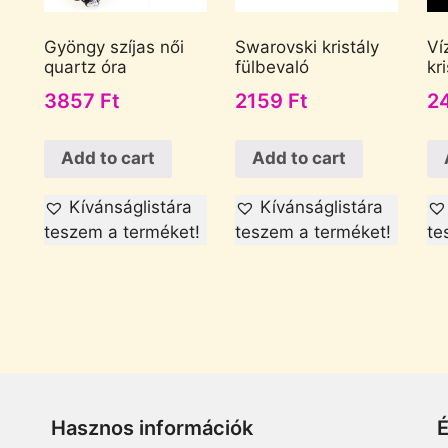
Gyöngy szíjas női
Swarovski kristály
Ví
quartz óra
fülbevaló
kr
3857
Ft
2159
Ft
2
Add to cart
Add to cart
Kívánságlistára
Kívánságlistára
teszem a terméket!
teszem a terméket!
te
Hasznos információk