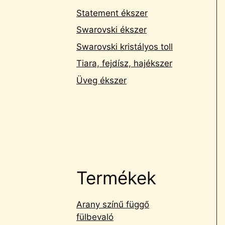
Statement ékszer
Swarovski ékszer
Swarovski kristályos toll
Tiara, fejdísz, hajékszer
Üveg ékszer
Termékek
Arany színű függő
fülbevaló