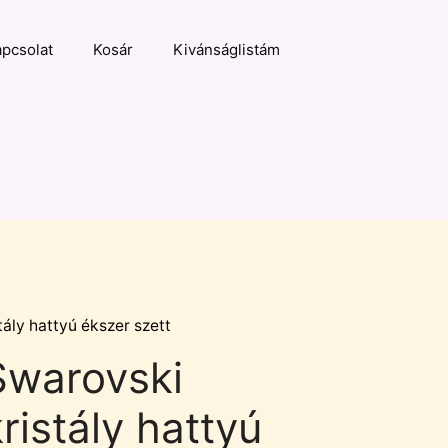
pcsolat
Kosár
Kivánságlistám
tály hattyú ékszer szett
Swarovski
ristály hattyú