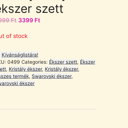
ékszer szett
999
Ft
3399
Ft
ut of stock
Kívánságlistára!
KU:
0499
Categories:
Ékszer szett
,
Ékszer
ett
,
Kristály ékszer
,
Kristály ékszer
,
szes termék
,
Swarovski ékszer
,
arovski ékszer