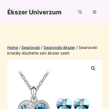
Kilépés
a
Ékszer Univerzum
tartalomba
Menü
Home
/
Swarovski
/
Swarovski ékszer
/ Swarovski
kristály díszítette szív ékszer szett