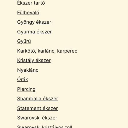
Ékszer tartó
Fülbevaló
Gyöngy ékszer
Gyurma ékszer
Gyűrű
Karkötő, karlánc, karperec
Kristály ékszer
Nyaklánc
Órák
Piercing
Shamballa ékszer
Statement ékszer
Swarovski ékszer
Swarovski kristályos toll