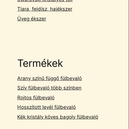
Tiara, fejdísz, hajékszer
Üveg ékszer
Termékek
Arany színű függő fülbevaló
Szív fülbevaló több színben
Rojtos fülbevaló
Hosszított levél fülbevaló
Kék kristály köves bagoly fülbevaló