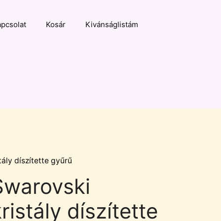
pcsolat
Kosár
Kivánságlistám
ály díszítette gyűrű
Swarovski
ristály díszítette