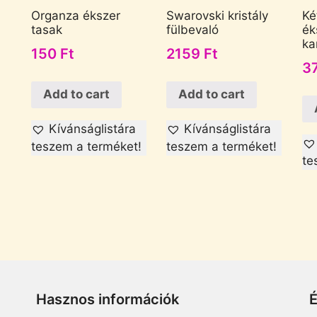
Organza ékszer
Swarovski kristály
Ké
tasak
fülbevaló
ék
ka
150
Ft
2159
Ft
3
Add to cart
Add to cart
Kívánságlistára
Kívánságlistára
teszem a terméket!
teszem a terméket!
te
Hasznos információk