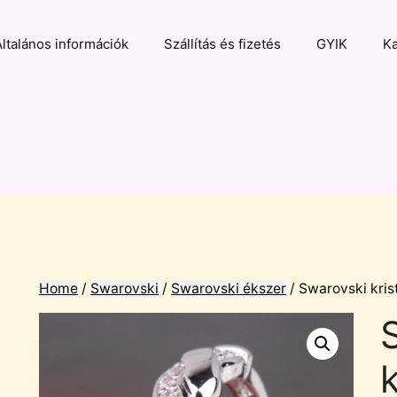
Általános információk
Szállítás és fizetés
GYIK
Ka
Home
/
Swarovski
/
Swarovski ékszer
/ Swarovski krist
k