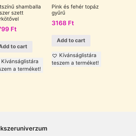
tszínű shamballa
Pink és fehér topáz
szer szett
gyűrű
rkötővel
3168
Ft
799
Ft
Add to cart
Add to cart
Kívánságlistára
Kívánságlistára
teszem a terméket!
szem a terméket!
Ékszeruniverzum