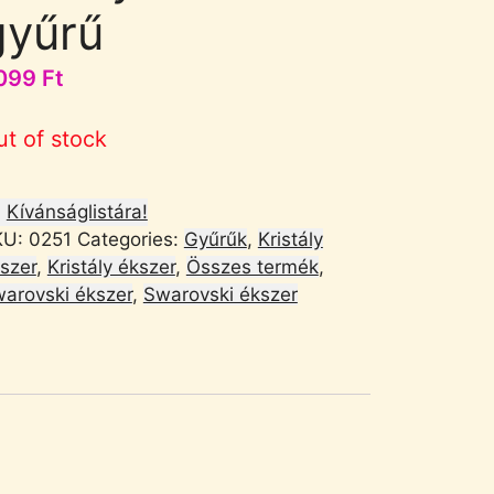
gyűrű
099
Ft
ut of stock
Kívánságlistára!
KU:
0251
Categories:
Gyűrűk
,
Kristály
szer
,
Kristály ékszer
,
Összes termék
,
arovski ékszer
,
Swarovski ékszer