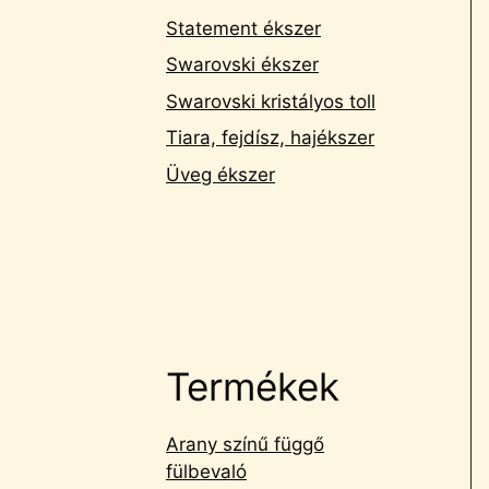
Statement ékszer
Swarovski ékszer
Swarovski kristályos toll
Tiara, fejdísz, hajékszer
Üveg ékszer
Termékek
Arany színű függő
fülbevaló