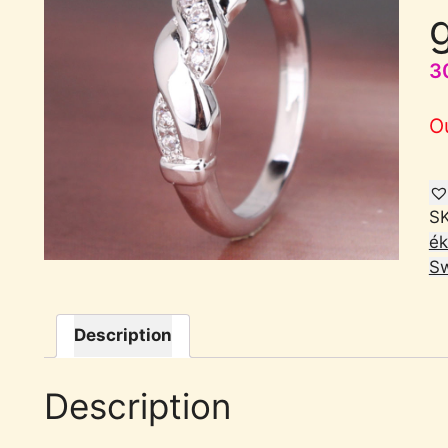
3
O
S
ék
Sw
Description
Description