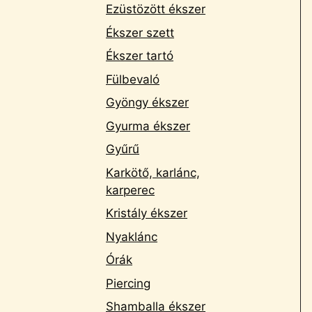
Ezüstözött ékszer
Ékszer szett
Ékszer tartó
Fülbevaló
Gyöngy ékszer
Gyurma ékszer
Gyűrű
Karkötő, karlánc,
karperec
Kristály ékszer
Nyaklánc
Órák
Piercing
Shamballa ékszer