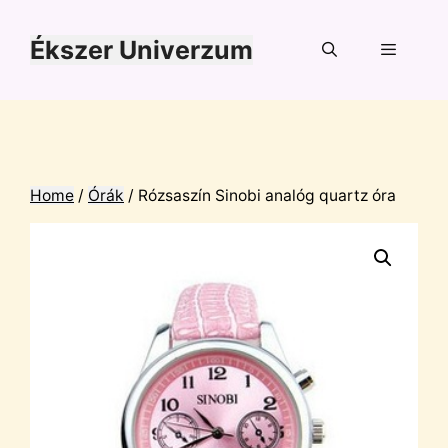
Kilépés
a
Ékszer Univerzum
tartalomba
Menü
Home
/
Órák
/ Rózsaszín Sinobi analóg quartz óra