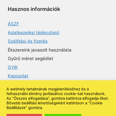
Hasznos információk
ÁSZF
Adatkezelési tájékoztató
Szállítási és fizetés
Ékszereink javasolt használata
Gyűrű méret segédlet
GYIK
Kapcsolat
A webhely tartalmának megjelenítéséhez és a
Ékszeruniverzum
felhasználói élmény javításához cookie-kat használunk.
Az “Összes elfogadása”, gombra kattintva elfogadja őket.
Bővebb beállítási lehetőségekért kattintson a "Cookie
Beállítások" gombra.
Kövess minket