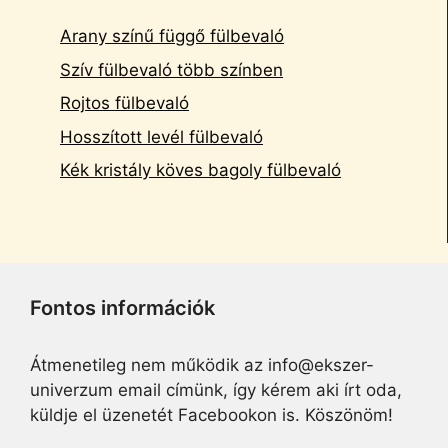
Arany színű függő fülbevaló
Szív fülbevaló több színben
Rojtos fülbevaló
Hosszított levél fülbevaló
Kék kristály köves bagoly fülbevaló
Fontos információk
Átmenetileg nem működik az info@ekszer-
univerzum email címünk, így kérem aki írt oda,
küldje el üzenetét Facebookon is. Köszönöm!