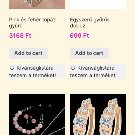
Pink és fehér topáz
Egyszerű gyűrűs
gyűrű
doboz
3168
Ft
699
Ft
Add to cart
Add to cart
Kívánságlistára
Kívánságlistára
teszem a terméket!
teszem a terméket!