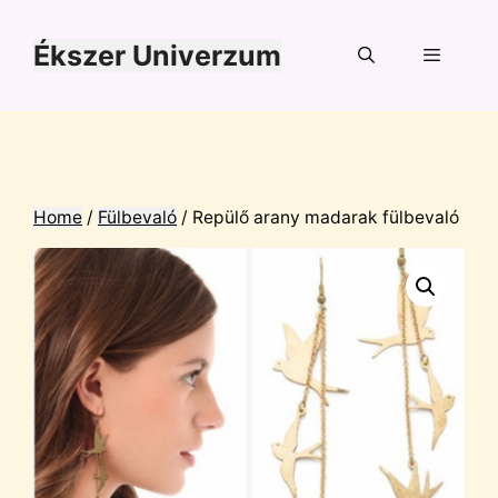
Kilépés
a
Ékszer Univerzum
tartalomba
Menü
Home
/
Fülbevaló
/ Repülő arany madarak fülbevaló