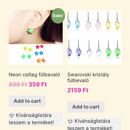
Sale!
Neon csillag fülbevaló
Swarovski kristály
fülbevaló
899
Ft
359
Ft
2159
Ft
Add to cart
Add to cart
Kívánságlistára
Kívánságlistára
teszem a terméket!
teszem a terméket!