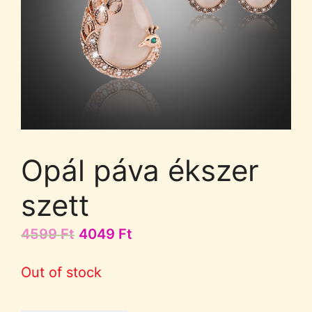
Opál páva ékszer
szett
4599
Ft
4049
Ft
Out of stock