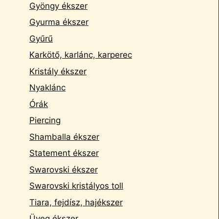
Gyöngy ékszer
Gyurma ékszer
Gyűrű
Karkötő, karlánc, karperec
Kristály ékszer
Nyaklánc
Órák
Piercing
Shamballa ékszer
Statement ékszer
Swarovski ékszer
Swarovski kristályos toll
Tiara, fejdísz, hajékszer
Üveg ékszer