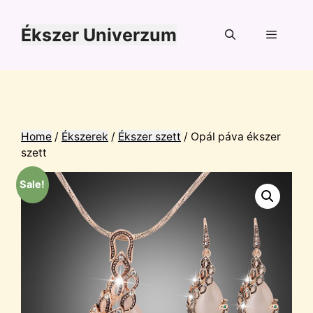
Kilépés
a
Ékszer Univerzum
tartalomba
Menü
Home
/
Ékszerek
/
Ékszer szett
/ Opál páva ékszer
szett
Sale!