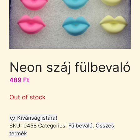
Neon száj fülbevaló
489
Ft
Out of stock
Kívánságlistára!
SKU:
0458
Categories:
Fülbevaló
,
Összes
termék