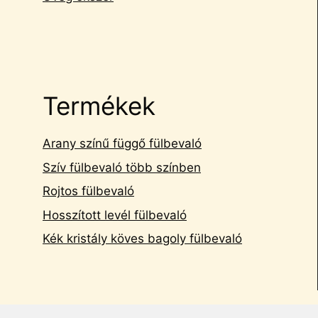
Termékek
Arany színű függő fülbevaló
Szív fülbevaló több színben
Rojtos fülbevaló
Hosszított levél fülbevaló
Kék kristály köves bagoly fülbevaló