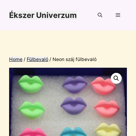
Kilépés
a
Ékszer Univerzum
tartalomba
Menü
Home
/
Fülbevaló
/ Neon száj fülbevaló