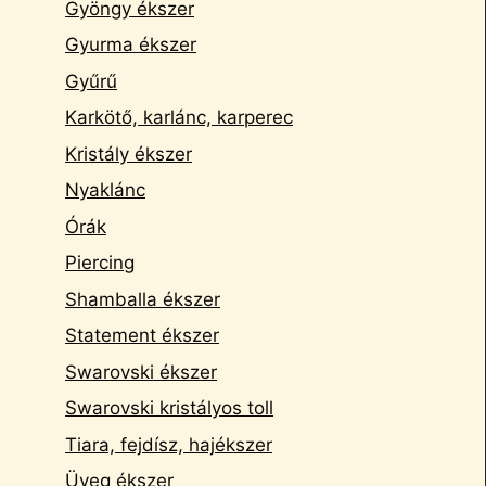
Gyöngy ékszer
Gyurma ékszer
Gyűrű
Karkötő, karlánc, karperec
Kristály ékszer
Nyaklánc
Órák
Piercing
Shamballa ékszer
Statement ékszer
Swarovski ékszer
Swarovski kristályos toll
Tiara, fejdísz, hajékszer
Üveg ékszer