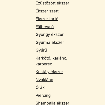
Ezüstözött ékszer
Ékszer szett
Ékszer tartó
Fülbevaló
Gyöngy ékszer
Gyurma ékszer
Gyűrű
Karkötő, karlánc,
karperec
Kristály ékszer
Nyaklánc
Órák
Piercing
Shamballa ékszer