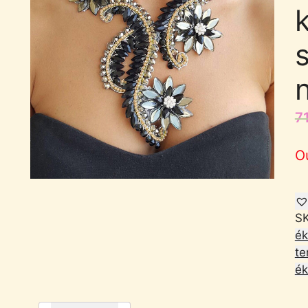
k
7
O
S
ék
te
ék