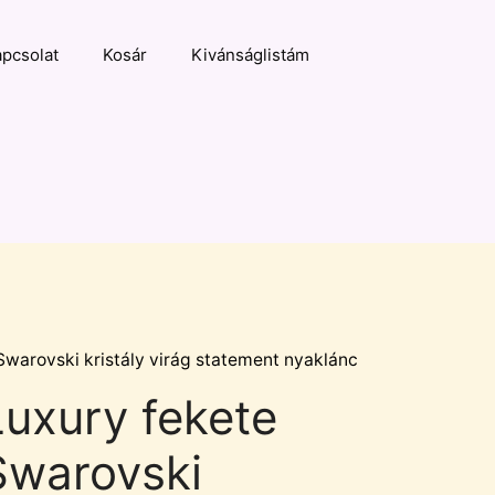
pcsolat
Kosár
Kivánságlistám
Swarovski kristály virág statement nyaklánc
Luxury fekete
Swarovski