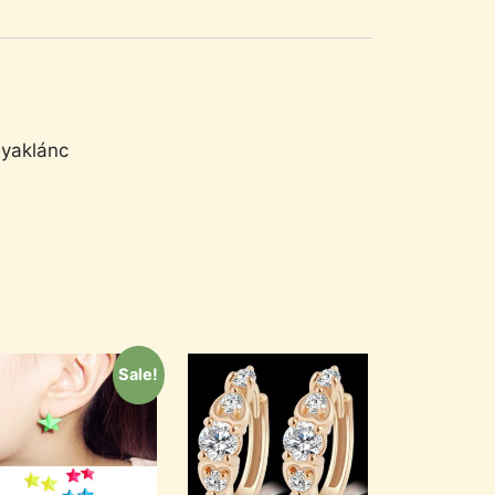
nyaklánc
Sale!