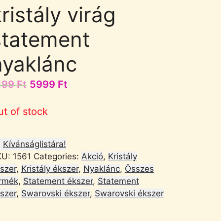
ristály virág
statement
nyaklánc
199
Ft
5999
Ft
ut of stock
Kívánságlistára!
KU:
1561
Categories:
Akció
,
Kristály
szer
,
Kristály ékszer
,
Nyaklánc
,
Összes
rmék
,
Statement ékszer
,
Statement
szer
,
Swarovski ékszer
,
Swarovski ékszer