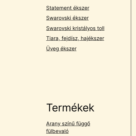
Statement ékszer
Swarovski ékszer
Swarovski kristályos toll
Tiara, fejdísz, hajékszer
Üveg ékszer
Termékek
Arany színű függő
fülbevaló