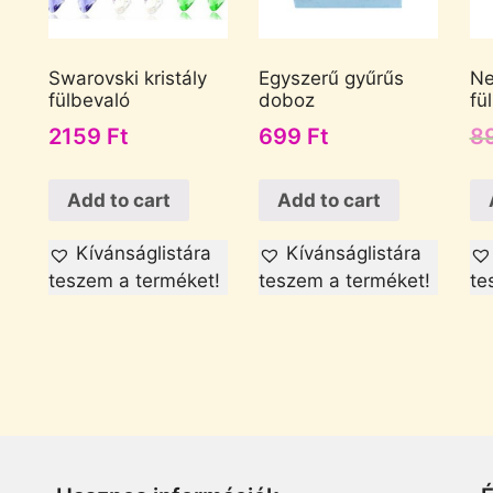
Swarovski kristály
Egyszerű gyűrűs
Ne
fülbevaló
doboz
fü
2159
Ft
699
Ft
8
Add to cart
Add to cart
Kívánságlistára
Kívánságlistára
teszem a terméket!
teszem a terméket!
te