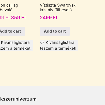
on csillag
Víztiszta Swarovski
lbevaló
kristály fülbevaló
99
Ft
359
Ft
2499
Ft
Add to cart
Add to cart
Kívánságlistára
Kívánságlistára
szem a terméket!
teszem a terméket!
Ékszeruniverzum