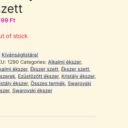
szett
199
Ft
ut of stock
Kívánságlistára!
KU:
1290
Categories:
Alkalmi ékszer
,
kalmi ékszer
,
Ékszer szett
,
Ékszer szett
,
szerek
,
Ezüstözött ékszer
,
Kristály ékszer
,
istály ékszer
,
Összes termék
,
Swarovski
szer
,
Swarovski ékszer