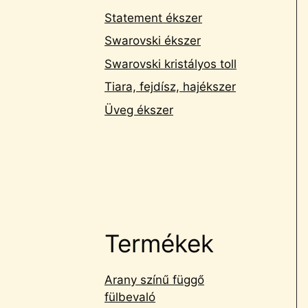
Statement ékszer
Swarovski ékszer
Swarovski kristályos toll
Tiara, fejdísz, hajékszer
Üveg ékszer
Termékek
Arany színű függő
fülbevaló