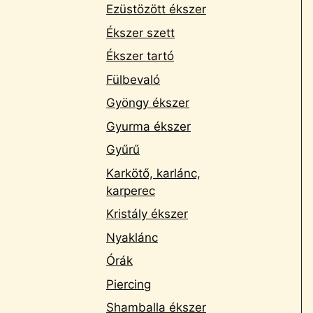
Ezüstözött ékszer
Ékszer szett
Ékszer tartó
Fülbevaló
Gyöngy ékszer
Gyurma ékszer
Gyűrű
Karkötő, karlánc,
karperec
Kristály ékszer
Nyaklánc
Órák
Piercing
Shamballa ékszer