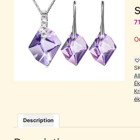
7
O
S
Al
Ék
Kr
ék
Description