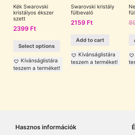
Kék Swarovski
Swarovski kristály
Ne
kristályos ékszer
fülbevaló
fü
szett
2159
Ft
8
2399
Ft
Add to cart
Select options
Kívánságlistára
Kívánságlistára
teszem a terméket!
te
teszem a terméket!
Hasznos információk