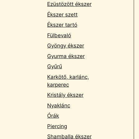
Ezüstözött ékszer
Ékszer szett
Ékszer tartó
Fülbevaló
Gyöngy ékszer
Gyurma ékszer
Gyűrű
Karkötő, karlánc,
karperec
Kristály ékszer
Nyaklánc
Órák
Piercing
Shamballa ékszer