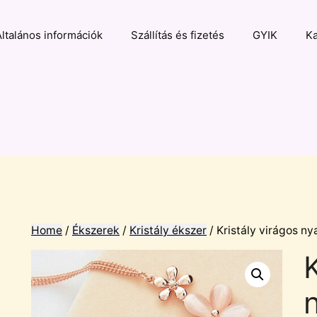
Általános információk
Szállítás és fizetés
GYIK
Ka
Home
/
Ékszerek
/
Kristály ékszer
/ Kristály virágos ny
K