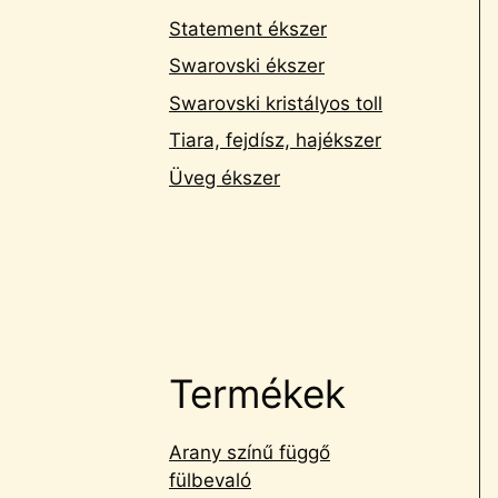
Statement ékszer
Swarovski ékszer
Swarovski kristályos toll
Tiara, fejdísz, hajékszer
Üveg ékszer
Termékek
Arany színű függő
fülbevaló