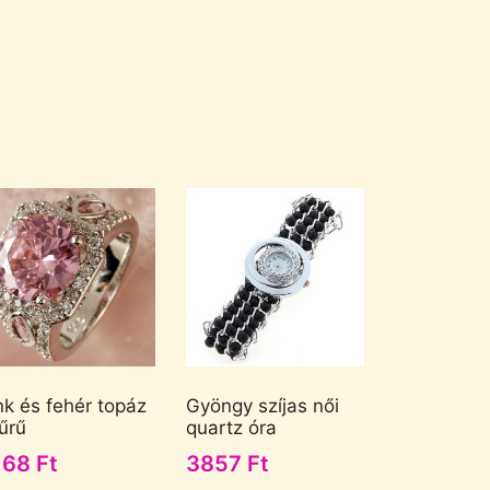
nk és fehér topáz
Gyöngy szíjas női
űrű
quartz óra
168
Ft
3857
Ft