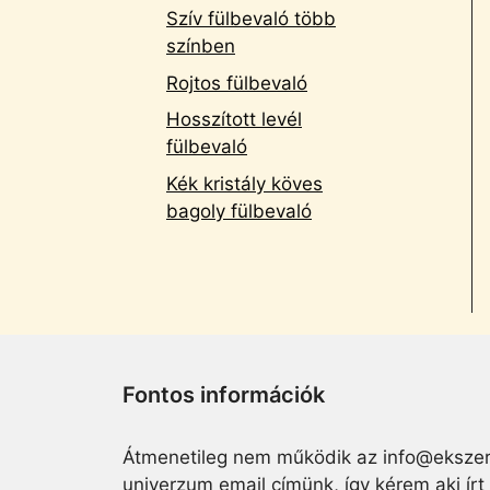
Szív fülbevaló több
színben
Rojtos fülbevaló
Hosszított levél
fülbevaló
Kék kristály köves
bagoly fülbevaló
Fontos információk
Átmenetileg nem működik az info@ekszer
univerzum email címünk, így kérem aki írt