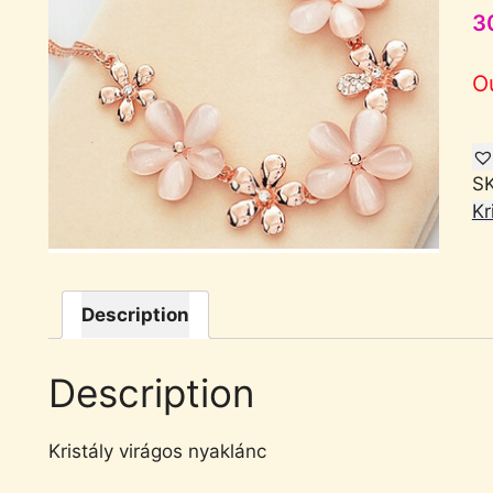
3
O
S
Kr
Description
Description
Kristály virágos nyaklánc