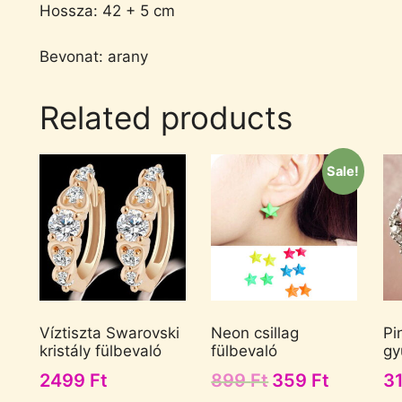
Hossza: 42 + 5 cm
Bevonat: arany
Related products
Sale!
Víztiszta Swarovski
Neon csillag
Pi
kristály fülbevaló
fülbevaló
gy
2499
Ft
899
Ft
359
Ft
3