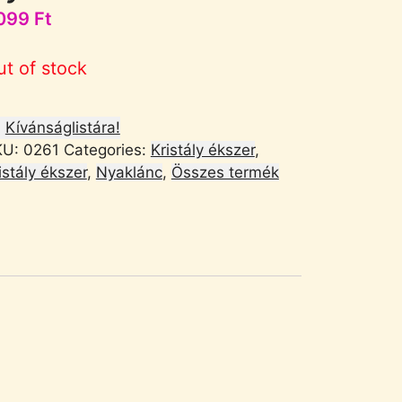
099
Ft
ut of stock
Kívánságlistára!
KU:
0261
Categories:
Kristály ékszer
,
istály ékszer
,
Nyaklánc
,
Összes termék