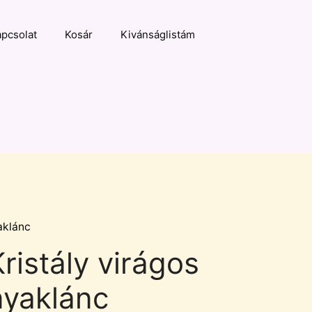
pcsolat
Kosár
Kivánságlistám
aklánc
ristály virágos
nyaklánc