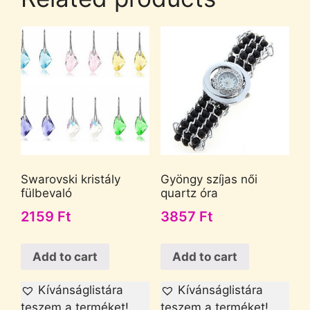
Swarovski kristály
Gyöngy szíjas női
fülbevaló
quartz óra
2159
Ft
3857
Ft
Add to cart
Add to cart
Kívánságlistára
Kívánságlistára
teszem a terméket!
teszem a terméket!