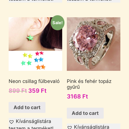
Sale!
Neon csillag fülbevaló
Pink és fehér topáz
gyűrű
899
Ft
359
Ft
3168
Ft
Add to cart
Add to cart
Kívánságlistára
Kívánságlistára
teszem a terméket!