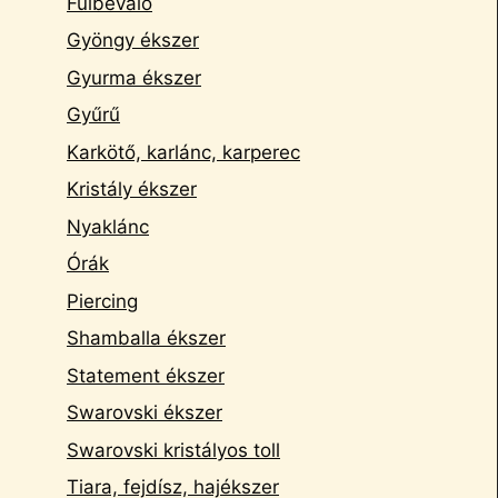
Fülbevaló
Gyöngy ékszer
Gyurma ékszer
Gyűrű
Karkötő, karlánc, karperec
Kristály ékszer
Nyaklánc
Órák
Piercing
Shamballa ékszer
Statement ékszer
Swarovski ékszer
Swarovski kristályos toll
Tiara, fejdísz, hajékszer