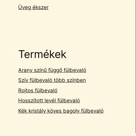
Üveg ékszer
Termékek
Arany színű függő fülbevaló
Szív fülbevaló több színben
Rojtos fülbevaló
Hosszított levél fülbevaló
Kék kristály köves bagoly fülbevaló