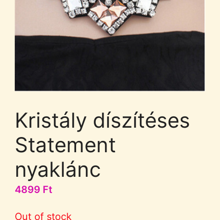
Kristály díszítéses
Statement
nyaklánc
4899
Ft
Out of stock