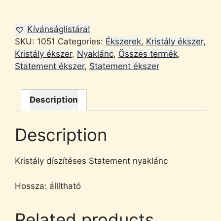
Kívánságlistára!
SKU:
1051
Categories:
Ékszerek
,
Kristály ékszer
,
Kristály ékszer
,
Nyaklánc
,
Összes termék
,
Statement ékszer
,
Statement ékszer
Description
Description
Kristály díszítéses Statement nyaklánc
Hossza: állítható
Related products