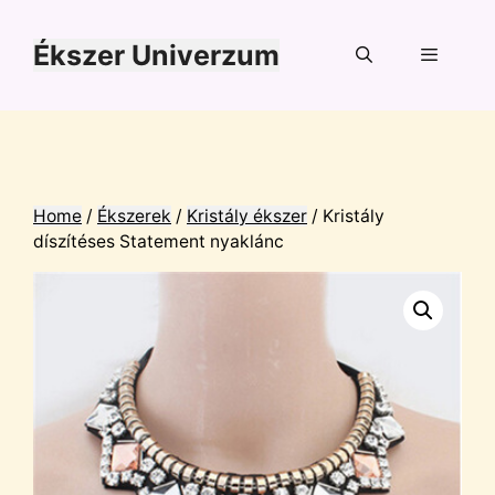
Kilépés
a
Ékszer Univerzum
tartalomba
Menü
Home
/
Ékszerek
/
Kristály ékszer
/ Kristály
díszítéses Statement nyaklánc