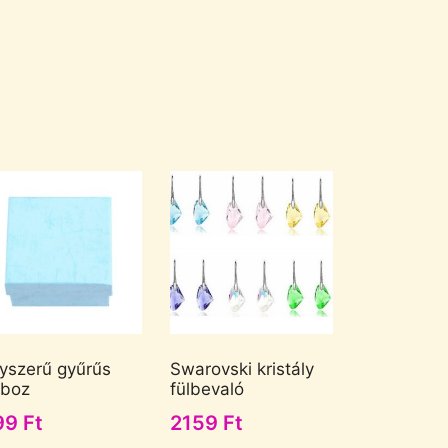
yszerű gyűrűs
Swarovski kristály
boz
fülbevaló
99
Ft
2159
Ft