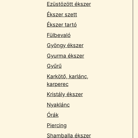
Ezüstözött ékszer
Ékszer szett
Ékszer tartó
Fülbevaló
Gyöngy ékszer
Gyurma ékszer
Gyűrű
Karkötő, karlánc,
karperec
Kristály ékszer
Nyaklánc
Órák
Piercing
Shamballa ékszer