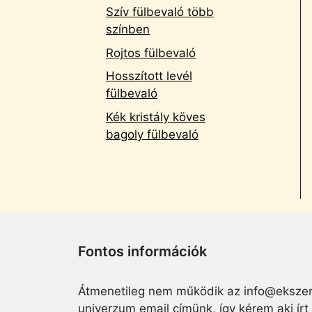
Szív fülbevaló több
színben
Rojtos fülbevaló
Hosszított levél
fülbevaló
Kék kristály köves
bagoly fülbevaló
Fontos információk
Átmenetileg nem működik az info@ekszer
univerzum email címünk, így kérem aki írt