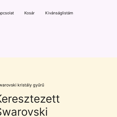
pcsolat
Kosár
Kivánságlistám
warovski kristály gyűrű
Keresztezett
Swarovski