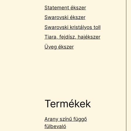
Statement ékszer
Swarovski ékszer
Swarovski kristályos toll
Tiara, fejdísz, hajékszer
Üveg ékszer
Termékek
Arany színű függő
fülbevaló