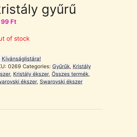
ristály gyűrű
199
Ft
ut of stock
Kívánságlistára!
KU:
0269
Categories:
Gyűrűk
,
Kristály
szer
,
Kristály ékszer
,
Összes termék
,
arovski ékszer
,
Swarovski ékszer