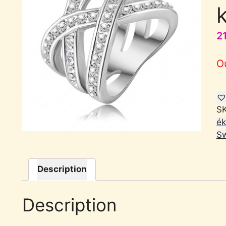
k
2
O
S
ék
Sw
Description
Description