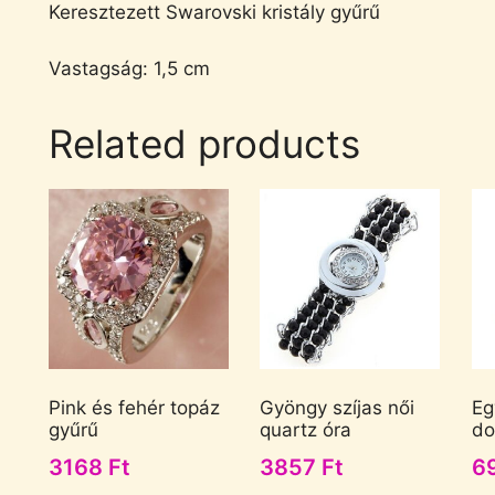
Keresztezett Swarovski kristály gyűrű
Vastagság: 1,5 cm
Related products
Pink és fehér topáz
Gyöngy szíjas női
Eg
gyűrű
quartz óra
do
3168
Ft
3857
Ft
6