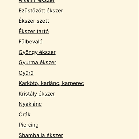
Alkalmi ékszer
Ezüstözött ékszer
Ékszer szett
Ékszer tartó
Fülbevaló
Gyöngy ékszer
Gyurma ékszer
Gyűrű
Karkötő, karlánc, karperec
Kristály ékszer
Nyaklánc
Órák
Piercing
Shamballa ékszer