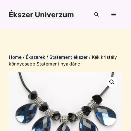
Kilépés
a
Ékszer Univerzum
tartalomba
Menü
Home
/
Ékszerek
/
Statement ékszer
/ Kék kristály
könnycsepp Statement nyaklánc