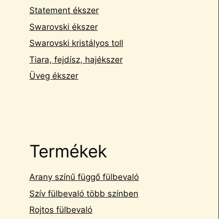
Statement ékszer
Swarovski ékszer
Swarovski kristályos toll
Tiara, fejdísz, hajékszer
Üveg ékszer
Termékek
Arany színű függő fülbevaló
Szív fülbevaló több színben
Rojtos fülbevaló