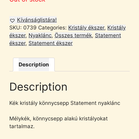
Kívánságlistára!
SKU:
0739
Categories:
Kristály ékszer
,
Kristály
ékszer
,
Nyaklánc
,
Összes termék
,
Statement
ékszer
,
Statement ékszer
Description
Description
Kék kristály könnycsepp Statement nyaklánc
Mélykék, könnycsepp alakú kristályokat
tartalmaz.