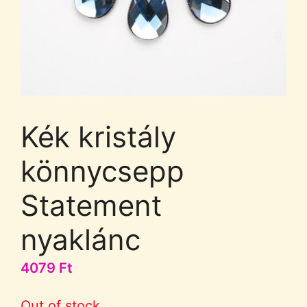
Kék kristály
könnycsepp
Statement
nyaklánc
4079
Ft
Out of stock