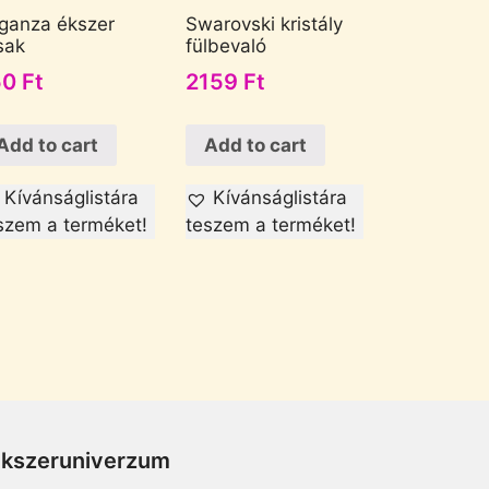
ganza ékszer
Swarovski kristály
sak
fülbevaló
50
Ft
2159
Ft
Add to cart
Add to cart
Kívánságlistára
Kívánságlistára
szem a terméket!
teszem a terméket!
Ékszeruniverzum