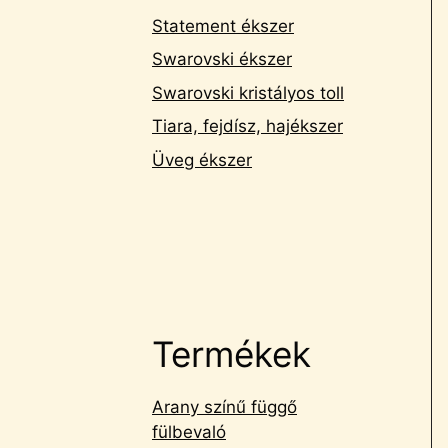
Statement ékszer
Swarovski ékszer
Swarovski kristályos toll
Tiara, fejdísz, hajékszer
Üveg ékszer
Termékek
Arany színű függő
fülbevaló