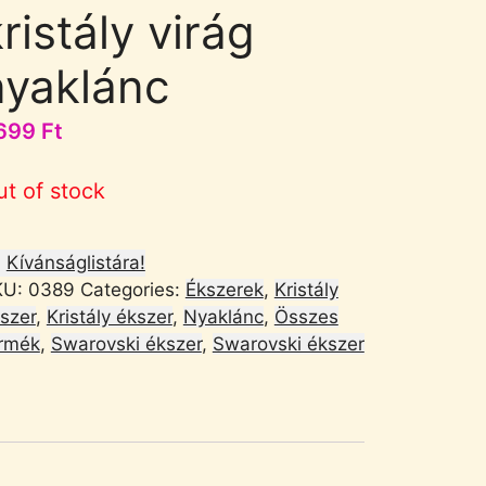
ristály virág
nyaklánc
699
Ft
ut of stock
Kívánságlistára!
KU:
0389
Categories:
Ékszerek
,
Kristály
szer
,
Kristály ékszer
,
Nyaklánc
,
Összes
rmék
,
Swarovski ékszer
,
Swarovski ékszer