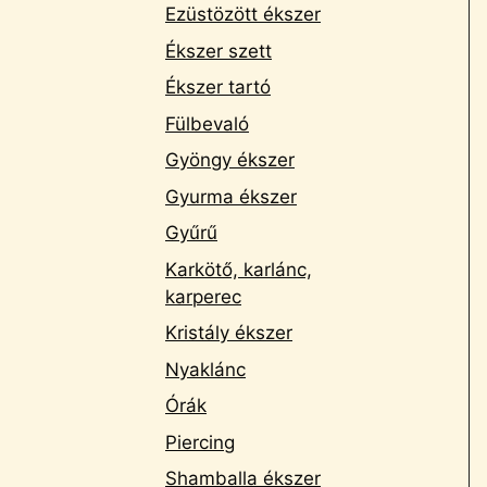
Ezüstözött ékszer
Ékszer szett
Ékszer tartó
Fülbevaló
Gyöngy ékszer
Gyurma ékszer
Gyűrű
Karkötő, karlánc,
karperec
Kristály ékszer
Nyaklánc
Órák
Piercing
Shamballa ékszer