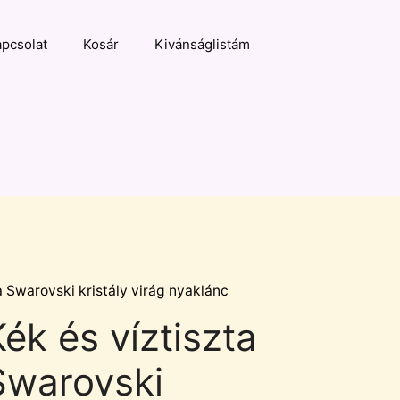
pcsolat
Kosár
Kivánságlistám
a Swarovski kristály virág nyaklánc
ék és víztiszta
Swarovski