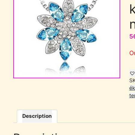
k
5
O
S
ék
te
Description