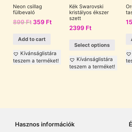
Neon csillag
Kék Swarovski
Or
fülbevaló
kristályos ékszer
ta
szett
899
Ft
359
Ft
1
2399
Ft
Add to cart
Select options
Kívánságlistára
Kívánságlistára
teszem a terméket!
te
teszem a terméket!
Hasznos információk