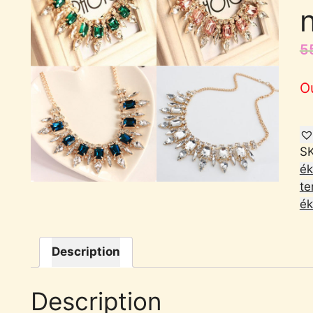
5
O
S
ék
te
ék
Description
Description