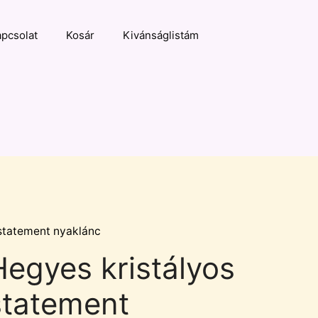
pcsolat
Kosár
Kivánságlistám
 statement nyaklánc
Hegyes kristályos
statement