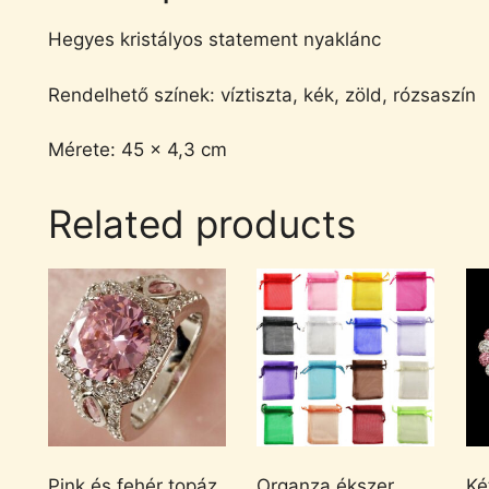
Hegyes kristályos statement nyaklánc
Rendelhető színek: víztiszta, kék, zöld, rózsaszín
Mérete: 45 x 4,3 cm
Related products
Pink és fehér topáz
Organza ékszer
Ké