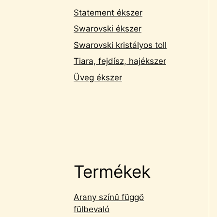
Statement ékszer
Swarovski ékszer
Swarovski kristályos toll
Tiara, fejdísz, hajékszer
Üveg ékszer
Termékek
Arany színű függő
fülbevaló