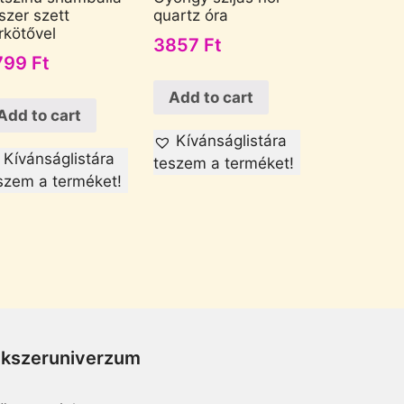
szer szett
quartz óra
rkötővel
3857
Ft
799
Ft
Add to cart
Add to cart
Kívánságlistára
Kívánságlistára
teszem a terméket!
szem a terméket!
Ékszeruniverzum