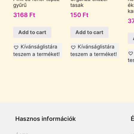
gyűrű
tasak
ék
ka
3168
Ft
150
Ft
3
Add to cart
Add to cart
Kívánságlistára
Kívánságlistára
teszem a terméket!
teszem a terméket!
te
Hasznos információk