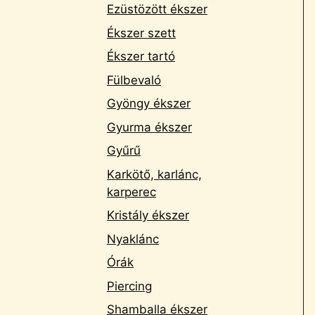
Ezüstözött ékszer
Ékszer szett
Ékszer tartó
Fülbevaló
Gyöngy ékszer
Gyurma ékszer
Gyűrű
Karkötő, karlánc,
karperec
Kristály ékszer
Nyaklánc
Órák
Piercing
Shamballa ékszer