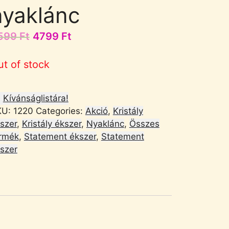
nyaklánc
599
Ft
4799
Ft
ut of stock
Kívánságlistára!
KU:
1220
Categories:
Akció
,
Kristály
szer
,
Kristály ékszer
,
Nyaklánc
,
Összes
rmék
,
Statement ékszer
,
Statement
szer