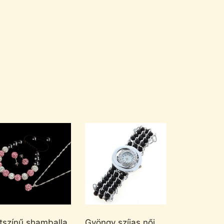
tszínű shamballa
Gyöngy szíjas női