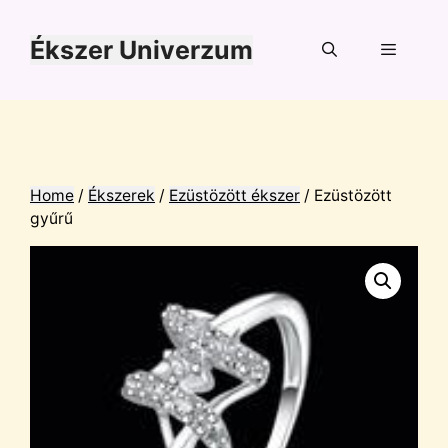
Kilépés
a
Ékszer Univerzum
tartalomba
Menü
Home
/
Ékszerek
/
Ezüstözött ékszer
/ Ezüstözött
gyűrű