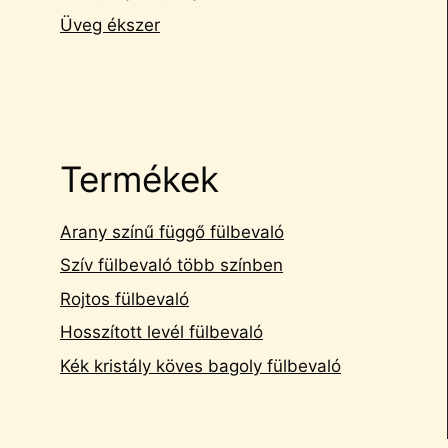
Üveg ékszer
Termékek
Arany színű függő fülbevaló
Szív fülbevaló több színben
Rojtos fülbevaló
Hosszított levél fülbevaló
Kék kristály köves bagoly fülbevaló