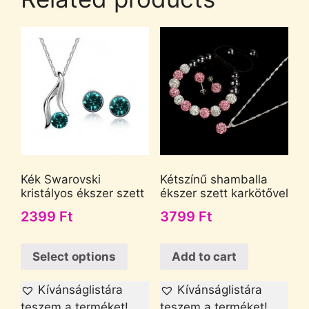
Kék Swarovski
Kétszínű shamballa
kristályos ékszer szett
ékszer szett karkötővel
2399
Ft
3799
Ft
Select options
Add to cart
Kívánságlistára
Kívánságlistára
teszem a terméket!
teszem a terméket!