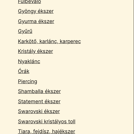
Fülbevaló
Gyöngy ékszer
Gyurma ékszer
Gyűrű
Karkötő, karlánc, karperec
Kristály ékszer
Nyaklánc
Órák
Piercing
Shamballa ékszer
Statement ékszer
Swarovski ékszer
Swarovski kristályos toll
Tiara, fejdísz, hajékszer