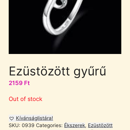
Ezüstözött gyűrű
2159
Ft
Out of stock
Kívánságlistára!
SKU:
0939
Categories:
Ékszerek
,
Ezüstözött