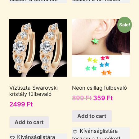
Sale!
Víztiszta Swarovski
Neon csillag fülbevaló
kristály fülbevaló
899
Ft
359
Ft
2499
Ft
Add to cart
Add to cart
Kívánságlistára
Kívánságlistára
teszem a terméket!