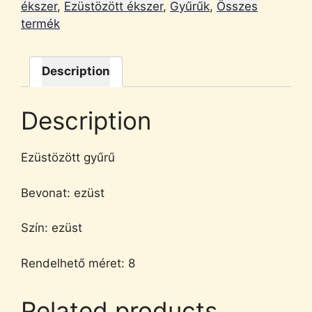
ékszer
,
Ezüstözött ékszer
,
Gyűrűk
,
Összes
termék
Description
Description
Ezüstözött gyűrű
Bevonat: ezüst
Szín: ezüst
Rendelhető méret: 8
Related products