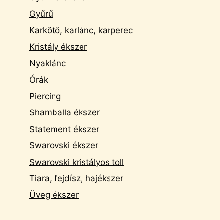
Gyűrű
Karkötő, karlánc, karperec
Kristály ékszer
Nyaklánc
Órák
Piercing
Shamballa ékszer
Statement ékszer
Swarovski ékszer
Swarovski kristályos toll
Tiara, fejdísz, hajékszer
Üveg ékszer