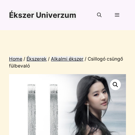
Kilépés
a
Ékszer Univerzum
tartalomba
Menü
Home
/
Ékszerek
/
Alkalmi ékszer
/ Csillogó csüngő
fülbevaló