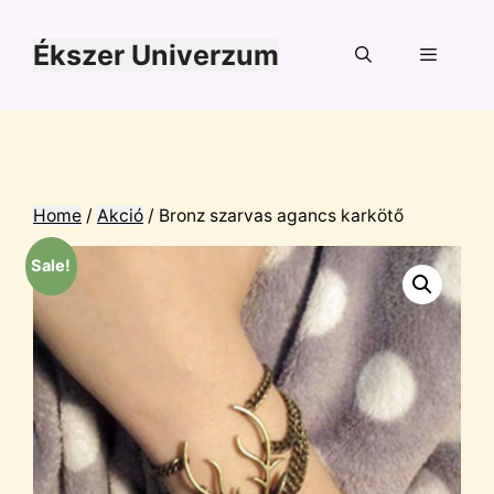
Kilépés
a
Ékszer Univerzum
tartalomba
Menü
Home
/
Akció
/ Bronz szarvas agancs karkötő
Sale!