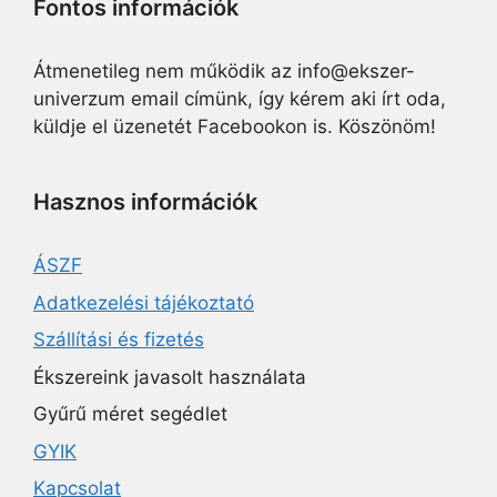
Fontos információk
Átmenetileg nem működik az info@ekszer-
univerzum email címünk, így kérem aki írt oda,
küldje el üzenetét Facebookon is. Köszönöm!
Hasznos információk
ÁSZF
Adatkezelési tájékoztató
Szállítási és fizetés
Ékszereink javasolt használata
Gyűrű méret segédlet
GYIK
Kapcsolat