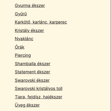
Gyurma ékszer
Gyűrű
Karkötő, karlánc, karperec
Kristály ékszer
Nyaklánc
Órák
Piercing
Shamballa ékszer
Statement ékszer
Swarovski ékszer
Swarovski kristályos toll
Tiara, fejdísz, hajékszer
Üveg ékszer