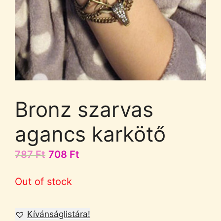
Bronz szarvas
agancs karkötő
787
Ft
708
Ft
Out of stock
Kívánságlistára!