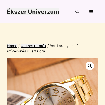
Kilépés
a
Ékszer Univerzum
tartalomba
Menü
Home
/
Összes termék
/ Botti arany színű
szívecskés quartz óra