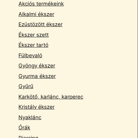
Akciós termékeink
Alkalmi ékszer
Ezüstözött ékszer
Ékszer szett
Ékszer tartó
Fülbevaló
Gyöngy ékszer
Gyurma ékszer
Gyűrű
Karkötő, karlánc, karperec
Kristály ékszer
Nyaklánc
Órák
Piercing