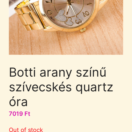
Botti arany színű
szívecskés quartz
óra
7019
Ft
Out of stock