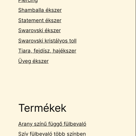
Shamballa ékszer
Statement ékszer
Swarovski ékszer
Swarovski kristályos toll
Tiara, fejdísz, hajékszer
Üveg ékszer
Termékek
Arany színű függő fülbevaló
Szív fülbevaló több színben