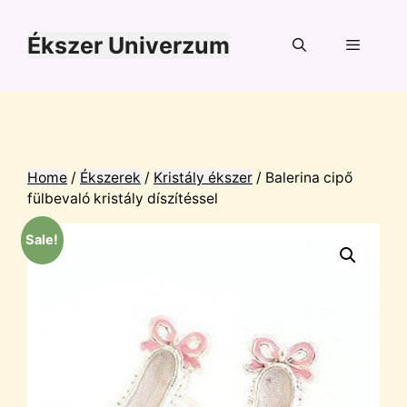
Kilépés
a
Ékszer Univerzum
tartalomba
Menü
Home
/
Ékszerek
/
Kristály ékszer
/ Balerina cipő
fülbevaló kristály díszítéssel
Sale!