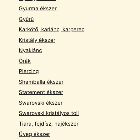
Gyurma ékszer
Gyűrű
Karkötő, karlánc, karperec
Kristály ékszer
Nyaklánc
Órák
Piercing
Shamballa ékszer
Statement ékszer
Swarovski ékszer
Swarovski kristályos toll
Tiara, fejdísz, hajékszer
Üveg ékszer