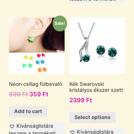
Sale!
Neon csillag fülbevaló
Kék Swarovski
kristályos ékszer szett
899
Ft
359
Ft
2399
Ft
Add to cart
Select options
Kívánságlistára
Kívánságlistára
teszem a terméket!