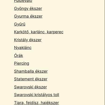
Fülbevaló
Gyöngy ékszer
Gyurma ékszer
Gyűrű
Karkötő, karlánc, karperec
Kristály ékszer
Nyaklánc
Órák
Piercing
Shamballa ékszer
Statement ékszer
Swarovski ékszer
Swarovski kristályos toll
Tiara, fejdísz, hajékszer