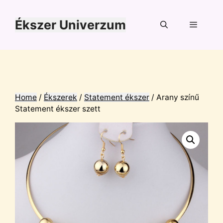
Kilépés
a
Ékszer Univerzum
tartalomba
Menü
Home
/
Ékszerek
/
Statement ékszer
/ Arany színű
Statement ékszer szett