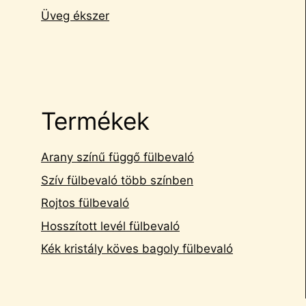
Üveg ékszer
Termékek
Arany színű függő fülbevaló
Szív fülbevaló több színben
Rojtos fülbevaló
Hosszított levél fülbevaló
Kék kristály köves bagoly fülbevaló