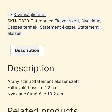
Kívánságlistára!
SKU:
0820
Categories:
Ékszer szett
,
Nyaklánc
,
Összes termék
,
Statement ékszer
,
Statement
ékszer
Description
Description
Arany színű Statement ékszer szett
Fülbevaló hossza: 1,2 cm
Nyaklánc átmérője: 13.2 cm
Related products