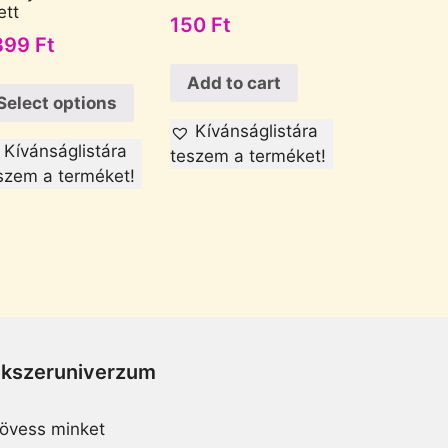
ett
150
Ft
399
Ft
Add to cart
Select options
Kívánságlistára
Kívánságlistára
teszem a terméket!
szem a terméket!
Ékszeruniverzum
övess minket