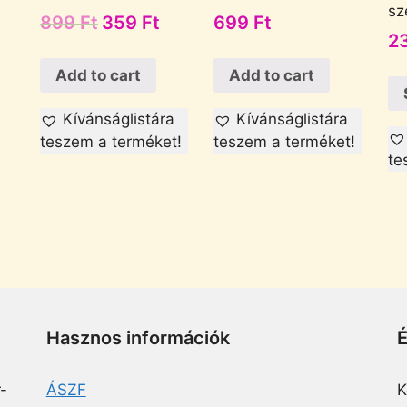
sz
899
Ft
359
Ft
699
Ft
2
Add to cart
Add to cart
Kívánságlistára
Kívánságlistára
teszem a terméket!
teszem a terméket!
te
Hasznos információk
-
ÁSZF
K