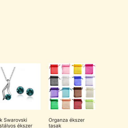
k Swarovski
Organza ékszer
istályos ékszer
tasak