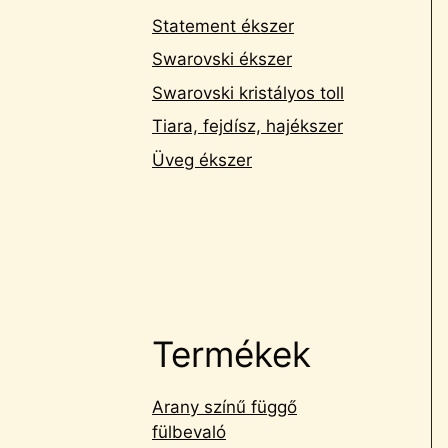
Statement ékszer
Swarovski ékszer
Swarovski kristályos toll
Tiara, fejdísz, hajékszer
Üveg ékszer
Termékek
Arany színű függő
fülbevaló