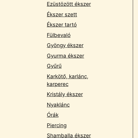
Ezüstözött ékszer
Ékszer szett
Ékszer tartó
Fülbevaló
Gyöngy ékszer
Gyurma ékszer
Gyűrű
Karkötő, karlánc,
karperec
Kristály ékszer
Nyaklánc
Órák
Piercing
Shamballa ékszer