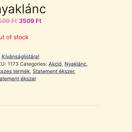
nyaklánc
599
Ft
3509
Ft
ut of stock
Kívánságlistára!
KU:
1173
Categories:
Akció
,
Nyaklánc
,
szes termék
,
Statement ékszer
,
atement ékszer