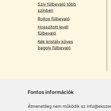
Szív fülbevaló több
színben
Rojtos fülbevaló
Hosszított levél
fülbevaló
Kék kristály köves
bagoly fülbevaló
Fontos információk
Átmenetileg nem működik az info@ekszer