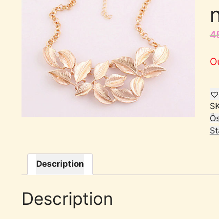
4
O
S
Ös
St
Description
Description