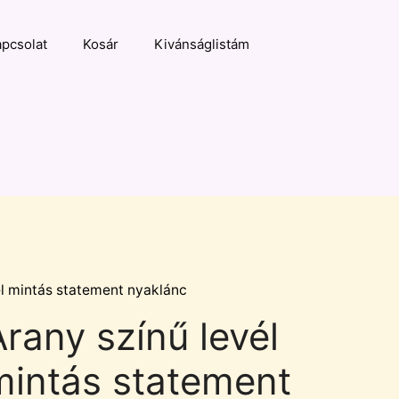
pcsolat
Kosár
Kivánságlistám
él mintás statement nyaklánc
Arany színű levél
mintás statement