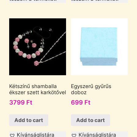
Kétszínű shamballa
Egyszerű gyűrűs
ékszer szett karkötővel
doboz
3799
Ft
699
Ft
Add to cart
Add to cart
Kívánságlistára
Kívánságlistára