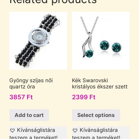
Gyöngy szíjas női
Kék Swarovski
quartz óra
kristályos ékszer szett
3857
Ft
2399
Ft
Add to cart
Select options
Kívánságlistára
Kívánságlistára
teszem a terméket!
teszem a terméket!