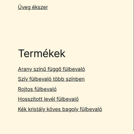
Üveg ékszer
Termékek
Arany színű függő fülbevaló
Szív fülbevaló több színben
Rojtos fülbevaló
Hosszított levél fülbevaló
Kék kristály köves bagoly fülbevaló