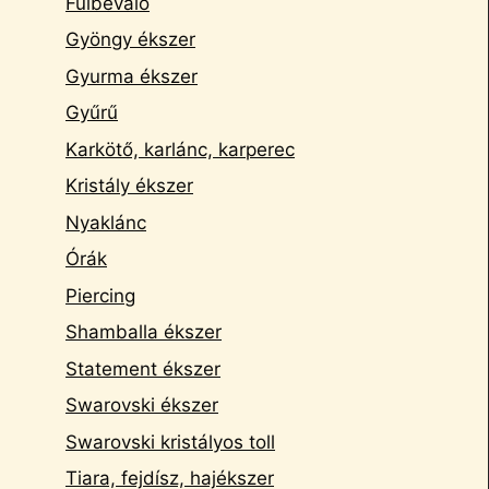
Fülbevaló
Gyöngy ékszer
Gyurma ékszer
Gyűrű
Karkötő, karlánc, karperec
Kristály ékszer
Nyaklánc
Órák
Piercing
Shamballa ékszer
Statement ékszer
Swarovski ékszer
Swarovski kristályos toll
Tiara, fejdísz, hajékszer