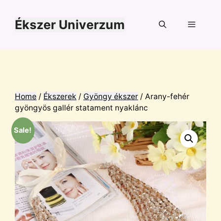
Kilépés
a
Ékszer Univerzum
tartalomba
Menü
Home
/
Ékszerek
/
Gyöngy ékszer
/ Arany-fehér
gyöngyös gallér statament nyaklánc
Sale!