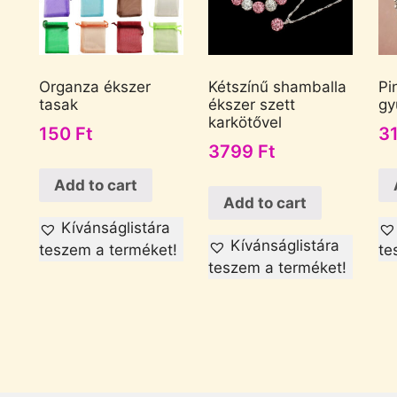
Organza ékszer
Kétszínű shamballa
Pi
tasak
ékszer szett
gy
karkötővel
150
Ft
3
3799
Ft
Add to cart
Add to cart
Kívánságlistára
Kívánságlistára
teszem a terméket!
te
teszem a terméket!