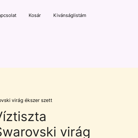
pcsolat
Kosár
Kivánságlistám
ovski virág ékszer szett
íztiszta
Swarovski virág