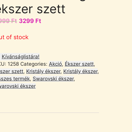
ékszer szett
999
Ft
3299
Ft
ut of stock
Kívánságlistára!
KU:
1258
Categories:
Akció
,
Ékszer szett
,
szer szett
,
Kristály ékszer
,
Kristály ékszer
,
szes termék
,
Swarovski ékszer
,
arovski ékszer