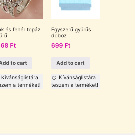
nk és fehér topáz
Egyszerű gyűrűs
űrű
doboz
168
Ft
699
Ft
Add to cart
Add to cart
Kívánságlistára
Kívánságlistára
szem a terméket!
teszem a terméket!