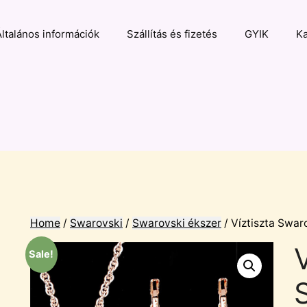
Általános információk
Szállítás és fizetés
GYIK
Ka
Home
/
Swarovski
/
Swarovski ékszer
/ Víztiszta Swar
V
Sale!