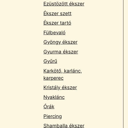
Ezüstözött ékszer
Ékszer szett
Ékszer tartó
Fülbevaló
Gyöngy ékszer
Gyurma ékszer
Gyűrű
Karkötő, karlánc,
karperec
Kristály ékszer
Nyaklánc
Órák
Piercing
Shamballa ékszer