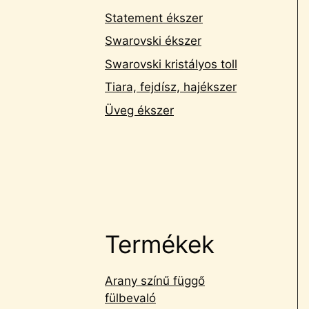
Statement ékszer
Swarovski ékszer
Swarovski kristályos toll
Tiara, fejdísz, hajékszer
Üveg ékszer
Termékek
Arany színű függő
fülbevaló