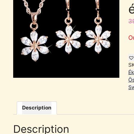
3
O
S
Ék
Ös
Sw
Description
Description