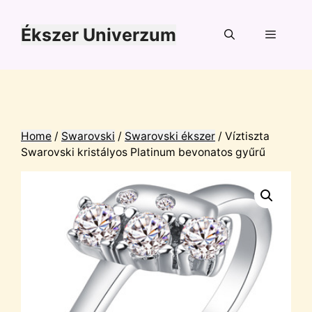
Kilépés
a
Ékszer Univerzum
tartalomba
Menü
Home
/
Swarovski
/
Swarovski ékszer
/ Víztiszta
Swarovski kristályos Platinum bevonatos gyűrű