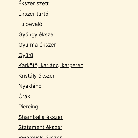
Ékszer szett
Ékszer tartó
Fülbevaló
Gyöngy ékszer
Gyurma ékszer
Gyűrű
Karkötő, karlánc, karperec
Kristály ékszer
Nyaklánc
Órák
Piercing
Shamballa ékszer
Statement ékszer
Swarovski ékszer