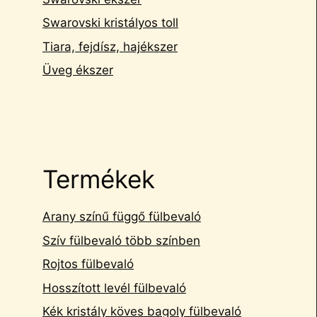
Swarovski kristályos toll
Tiara, fejdísz, hajékszer
Üveg ékszer
Termékek
Arany színű függő fülbevaló
Szív fülbevaló több színben
Rojtos fülbevaló
Hosszított levél fülbevaló
Kék kristály köves bagoly fülbevaló