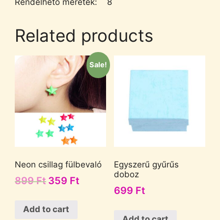
Rendelhető méretek: 8
Related products
Sale!
Neon csillag fülbevaló
Egyszerű gyűrűs
doboz
899
Ft
359
Ft
699
Ft
Add to cart
Add to cart