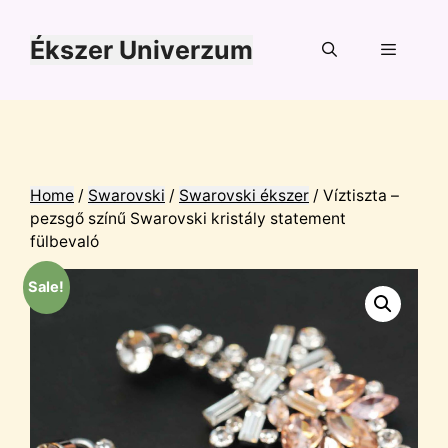
Kilépés
a
Ékszer Univerzum
tartalomba
Menü
Home
/
Swarovski
/
Swarovski ékszer
/ Víztiszta –
pezsgő színű Swarovski kristály statement
fülbevaló
Sale!