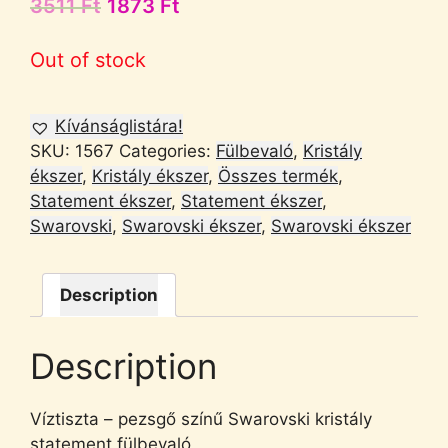
3511
Ft
1873
Ft
Out of stock
Kívánságlistára!
SKU:
1567
Categories:
Fülbevaló
,
Kristály
ékszer
,
Kristály ékszer
,
Összes termék
,
Statement ékszer
,
Statement ékszer
,
Swarovski
,
Swarovski ékszer
,
Swarovski ékszer
Description
Description
Víztiszta – pezsgő színű Swarovski kristály
statement fülbevaló