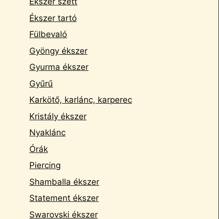
Ékszer szett
Ékszer tartó
Fülbevaló
Gyöngy ékszer
Gyurma ékszer
Gyűrű
Karkötő, karlánc, karperec
Kristály ékszer
Nyaklánc
Órák
Piercing
Shamballa ékszer
Statement ékszer
Swarovski ékszer