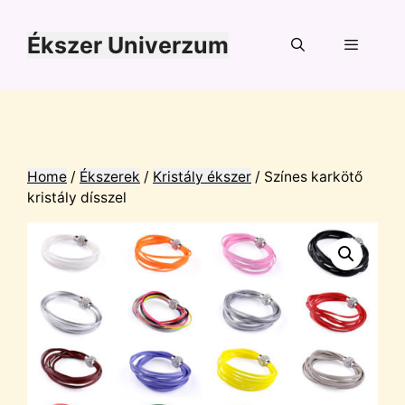
Kilépés
a
Ékszer Univerzum
tartalomba
Menü
Home
/
Ékszerek
/
Kristály ékszer
/ Színes karkötő
kristály dísszel