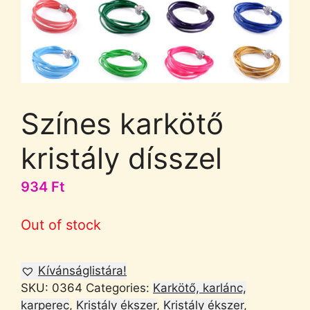
Színes karkötő
kristály dísszel
934
Ft
Out of stock
Kívánságlistára!
SKU:
0364
Categories:
Karkötő, karlánc,
karperec
,
Kristály ékszer
,
Kristály ékszer
,