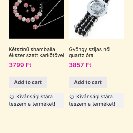
Kétszínű shamballa
Gyöngy szíjas női
ékszer szett karkötővel
quartz óra
3799
Ft
3857
Ft
Add to cart
Add to cart
Kívánságlistára
Kívánságlistára
teszem a terméket!
teszem a terméket!