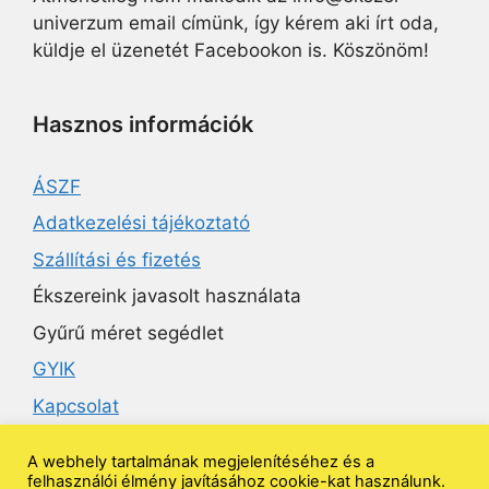
univerzum email címünk, így kérem aki írt oda,
küldje el üzenetét Facebookon is. Köszönöm!
Hasznos információk
ÁSZF
Adatkezelési tájékoztató
Szállítási és fizetés
Ékszereink javasolt használata
Gyűrű méret segédlet
GYIK
Kapcsolat
A webhely tartalmának megjelenítéséhez és a
Ékszeruniverzum
felhasználói élmény javításához cookie-kat használunk.