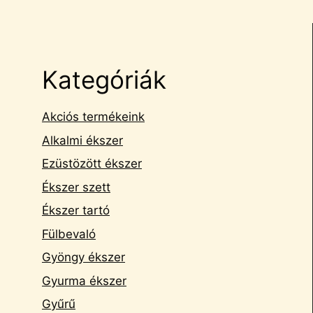
Kategóriák
Akciós termékeink
Alkalmi ékszer
Ezüstözött ékszer
Ékszer szett
Ékszer tartó
Fülbevaló
Gyöngy ékszer
Gyurma ékszer
Gyűrű