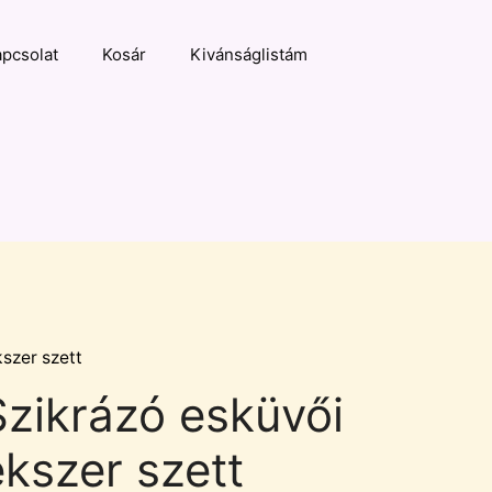
pcsolat
Kosár
Kivánságlistám
kszer szett
Szikrázó esküvői
ékszer szett