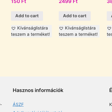
150
Ft
2499
Ft
3
Add to cart
Add to cart
Kívánságlistára
Kívánságlistára
teszem a terméket!
teszem a terméket!
te
Hasznos információk
-
ÁSZF
K