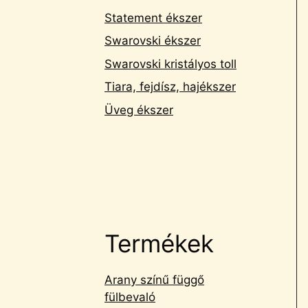
Statement ékszer
Swarovski ékszer
Swarovski kristályos toll
Tiara, fejdísz, hajékszer
Üveg ékszer
Termékek
Arany színű függő
fülbevaló