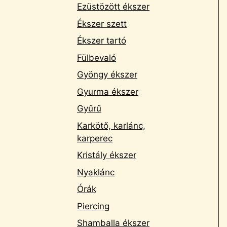
Ezüstözött ékszer
Ékszer szett
Ékszer tartó
Fülbevaló
Gyöngy ékszer
Gyurma ékszer
Gyűrű
Karkötő, karlánc,
karperec
Kristály ékszer
Nyaklánc
Órák
Piercing
Shamballa ékszer