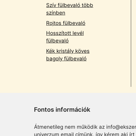
Szív fülbevaló több
színben
Rojtos fülbevaló
Hosszított levél
fülbevaló
Kék kristály köves
bagoly fülbevaló
Fontos információk
Átmenetileg nem működik az info@ekszer
univerzum email címünk, így kérem aki írt