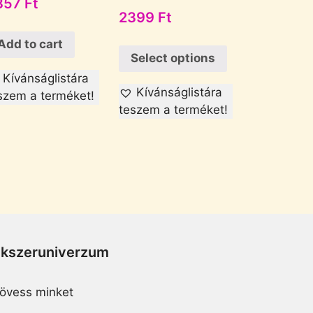
857
Ft
2399
Ft
Add to cart
Select options
Kívánságlistára
Kívánságlistára
szem a terméket!
teszem a terméket!
Ékszeruniverzum
övess minket