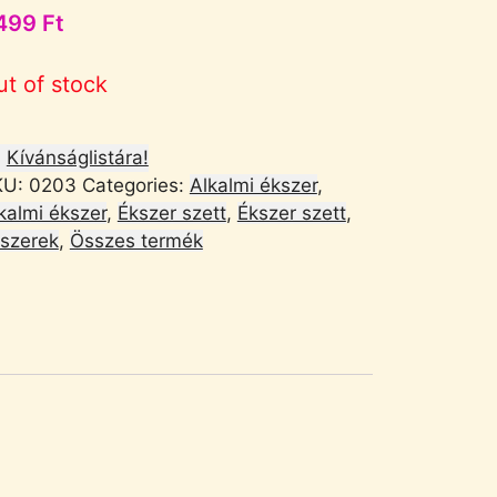
499
Ft
ut of stock
Kívánságlistára!
KU:
0203
Categories:
Alkalmi ékszer
,
kalmi ékszer
,
Ékszer szett
,
Ékszer szett
,
szerek
,
Összes termék