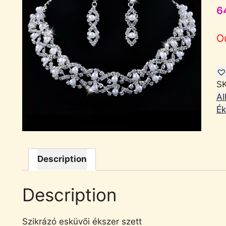
6
O
S
Al
Ék
Description
Description
Szikrázó esküvői ékszer szett