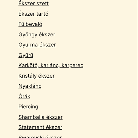
Ékszer szett
Ékszer tartó
Fülbevaló
Gyöngy ékszer
Gyurma ékszer
Gyűrű
Karkötő, karlánc, karperec
Kristály ékszer
Nyaklánc
Órák
Piercing
Shamballa ékszer
Statement ékszer
Swarovski ékszer