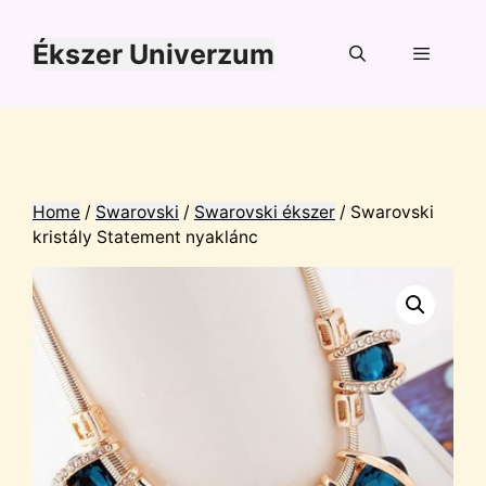
Kilépés
a
Ékszer Univerzum
tartalomba
Menü
Home
/
Swarovski
/
Swarovski ékszer
/ Swarovski
kristály Statement nyaklánc