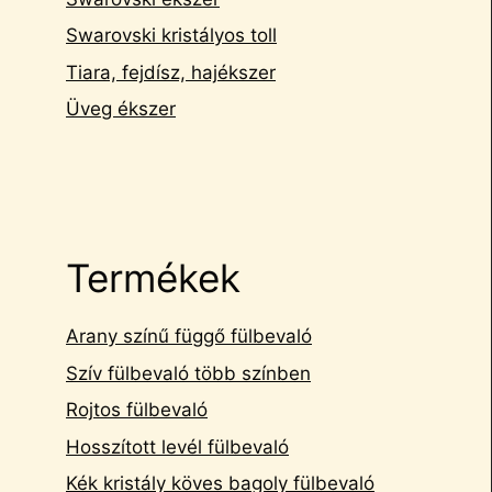
Swarovski kristályos toll
Tiara, fejdísz, hajékszer
Üveg ékszer
Termékek
Arany színű függő fülbevaló
Szív fülbevaló több színben
Rojtos fülbevaló
Hosszított levél fülbevaló
Kék kristály köves bagoly fülbevaló