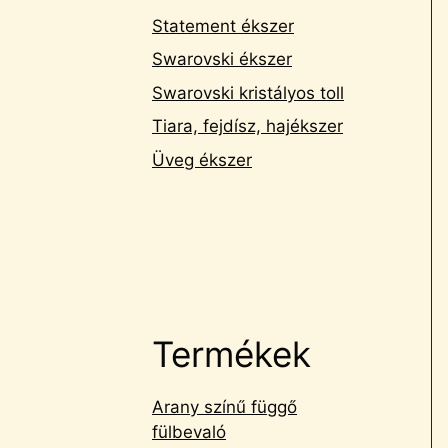
Statement ékszer
Swarovski ékszer
Swarovski kristályos toll
Tiara, fejdísz, hajékszer
Üveg ékszer
Termékek
Arany színű függő
fülbevaló