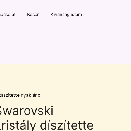
pcsolat
Kosár
Kivánságlistám
díszítette nyaklánc
Swarovski
ristály díszítette