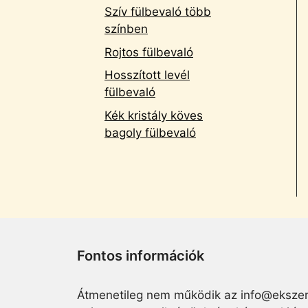
Szív fülbevaló több
színben
Rojtos fülbevaló
Hosszított levél
fülbevaló
Kék kristály köves
bagoly fülbevaló
Fontos információk
Átmenetileg nem működik az info@ekszer