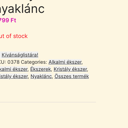
nyaklánc
799
Ft
ut of stock
Kívánságlistára!
KU:
0378
Categories:
Alkalmi ékszer
,
kalmi ékszer
,
Ékszerek
,
Kristály ékszer
,
istály ékszer
,
Nyaklánc
,
Összes termék