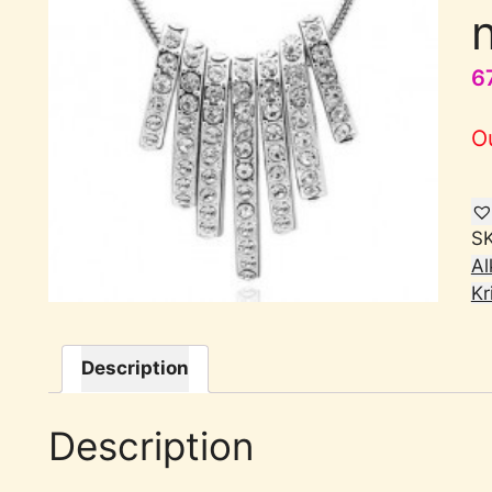
6
O
S
Al
Kr
Description
Description