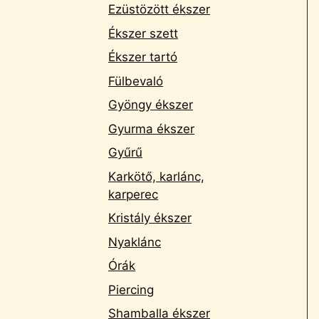
Ezüstözött ékszer
Ékszer szett
Ékszer tartó
Fülbevaló
Gyöngy ékszer
Gyurma ékszer
Gyűrű
Karkötő, karlánc,
karperec
Kristály ékszer
Nyaklánc
Órák
Piercing
Shamballa ékszer