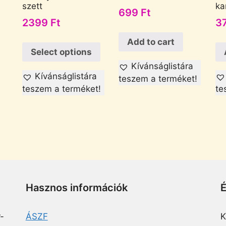
szett
ka
699
Ft
2399
Ft
3
Add to cart
Select options
Kívánságlistára
Kívánságlistára
teszem a terméket!
teszem a terméket!
te
Hasznos információk
-
ÁSZF
K