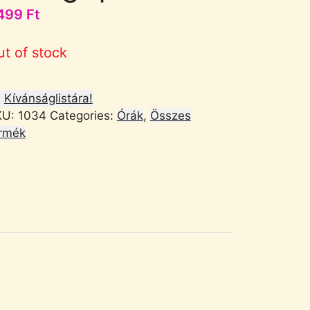
499
Ft
ut of stock
Kívánságlistára!
KU:
1034
Categories:
Órák
,
Összes
rmék