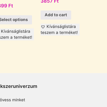
3857
Ft
399
Ft
Add to cart
Select options
Kívánságlistára
Kívánságlistára
teszem a terméket!
szem a terméket!
Ékszeruniverzum
övess minket