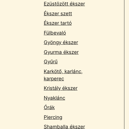
Ezüstözött ékszer
Ékszer szett
Ékszer tartó
Fülbevaló
Gyöngy ékszer
Gyurma ékszer
Gyűrű
Karkötő, karlánc,
karperec
Kristály ékszer
Nyaklánc
Órák
Piercing
Shamballa ékszer