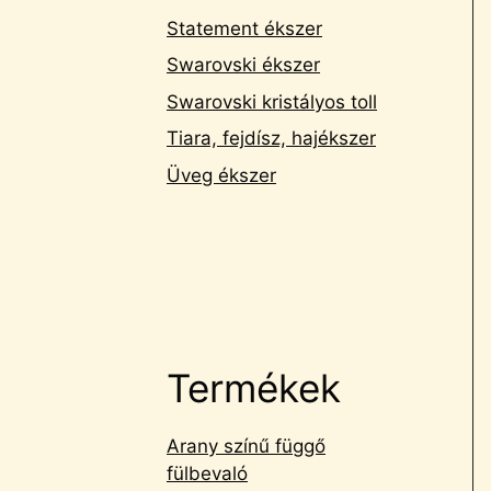
Statement ékszer
Swarovski ékszer
Swarovski kristályos toll
Tiara, fejdísz, hajékszer
Üveg ékszer
Termékek
Arany színű függő
fülbevaló