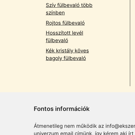
Szív fülbevaló több
színben
Rojtos fülbevaló
Hosszított levél
fülbevaló
Kék kristály köves
bagoly fülbevaló
Fontos információk
Átmenetileg nem működik az info@ekszer
univerzum email címünk, így kérem aki írt