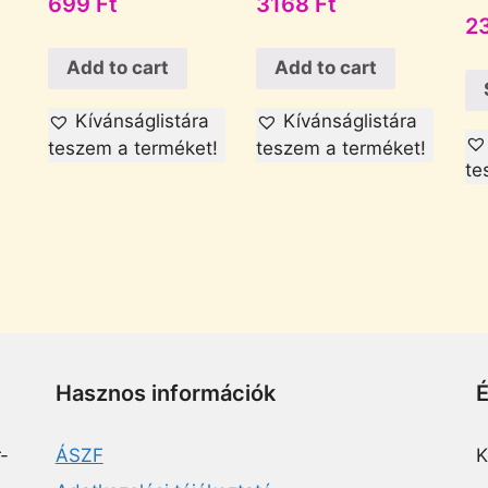
699
Ft
3168
Ft
2
Add to cart
Add to cart
Kívánságlistára
Kívánságlistára
teszem a terméket!
teszem a terméket!
te
Hasznos információk
-
ÁSZF
K