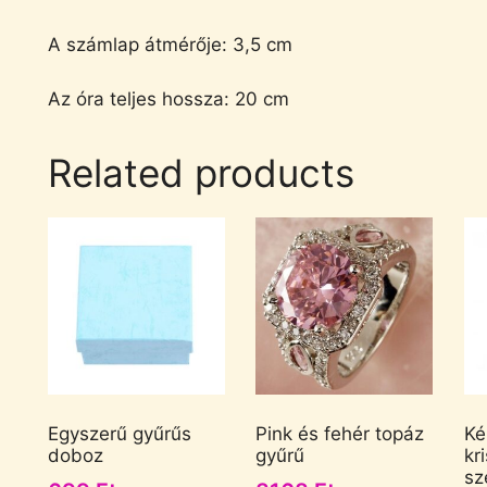
A számlap átmérője: 3,5 cm
Az óra teljes hossza: 20 cm
Related products
Egyszerű gyűrűs
Pink és fehér topáz
Ké
doboz
gyűrű
kr
sz