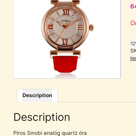
6
O
S
te
Description
Description
Piros Sinobi analóg quartz óra