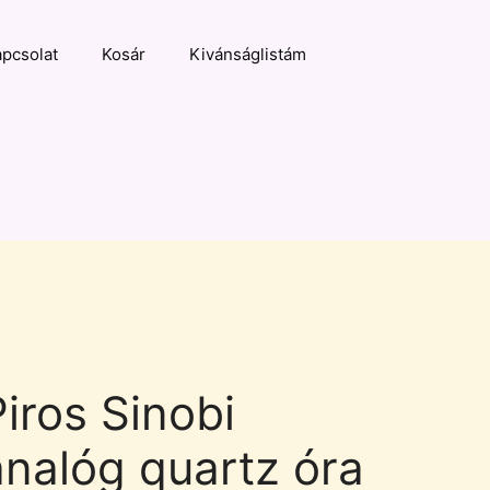
pcsolat
Kosár
Kivánságlistám
Piros Sinobi
analóg quartz óra