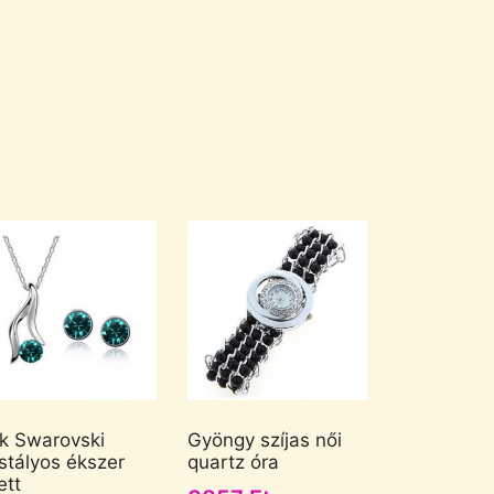
k Swarovski
Gyöngy szíjas női
istályos ékszer
quartz óra
ett