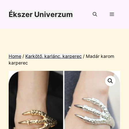
Kilépés
a
Ékszer Univerzum
tartalomba
Menü
Home
/
Karkötő, karlánc, karperec
/ Madár karom
karperec