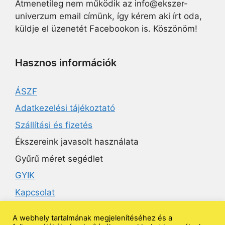
Átmenetileg nem működik az info@ekszer-
univerzum email címünk, így kérem aki írt oda,
küldje el üzenetét Facebookon is. Köszönöm!
Hasznos információk
ÁSZF
Adatkezelési tájékoztató
Szállítási és fizetés
Ékszereink javasolt használata
Gyűrű méret segédlet
GYIK
Kapcsolat
A webhely tartalmának megjelenítéséhez és a