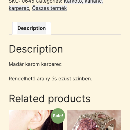
SKU:
0645
Categories:
Karkötő, karlánc,
karperec
,
Összes termék
Description
Description
Madár karom karperec
Rendelhető arany és ezüst színben.
Related products
Sale!