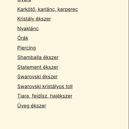
Karkötő, karlánc, karperec
Kristály ékszer
Nyaklánc
Órák
Piercing
Shamballa ékszer
Statement ékszer
Swarovski ékszer
Swarovski kristályos toll
Tiara, fejdísz, hajékszer
Üveg ékszer