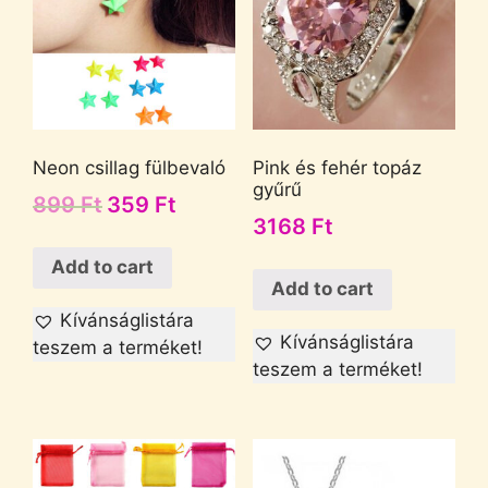
Neon csillag fülbevaló
Pink és fehér topáz
gyűrű
899
Ft
359
Ft
3168
Ft
Add to cart
Add to cart
Kívánságlistára
Kívánságlistára
teszem a terméket!
teszem a terméket!