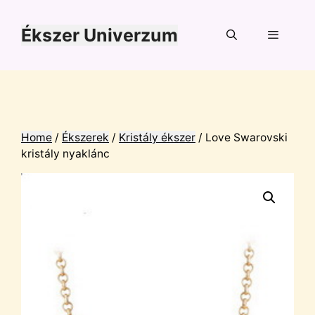
Kilépés
a
Ékszer Univerzum
tartalomba
Menü
Home
/
Ékszerek
/
Kristály ékszer
/ Love Swarovski
kristály nyaklánc