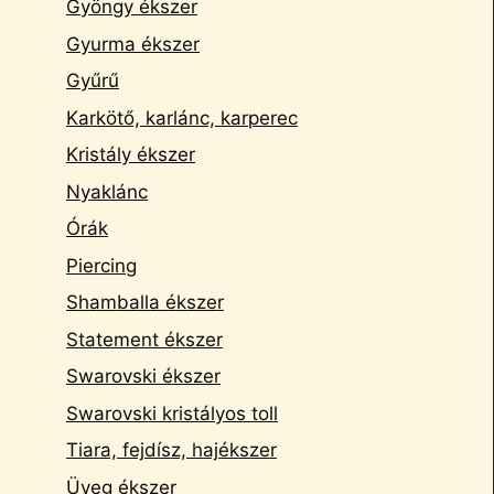
Gyöngy ékszer
Gyurma ékszer
Gyűrű
Karkötő, karlánc, karperec
Kristály ékszer
Nyaklánc
Órák
Piercing
Shamballa ékszer
Statement ékszer
Swarovski ékszer
Swarovski kristályos toll
Tiara, fejdísz, hajékszer
Üveg ékszer