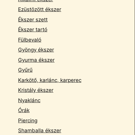
Ezüstözött ékszer
Ékszer szett
Ékszer tartó
Fülbevaló
Gyöngy ékszer
Gyurma ékszer
Gyűrű
Karkötő, karlánc, karperec
Kristály ékszer
Nyaklánc
Órák
Piercing
Shamballa ékszer