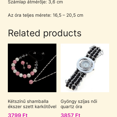
Számlap átmérője: 3,6 cm
Az óra teljes mérete: 16,5 – 20,5 cm
Related products
Kétszínű shamballa
Gyöngy szíjas női
ékszer szett karkötővel
quartz óra
3799
Ft
3857
Ft