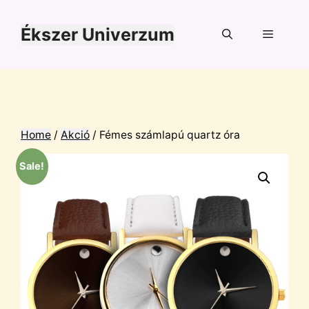
Kilépés
a
Ékszer Univerzum
tartalomba
Menü
Home
/
Akció
/ Fémes számlapú quartz óra
Sale!