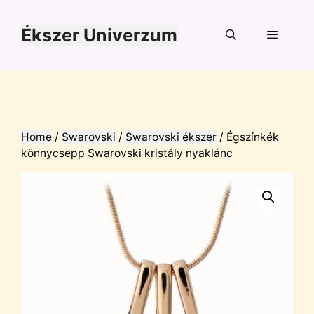
Kilépés
a
Ékszer Univerzum
tartalomba
Menü
Home
/
Swarovski
/
Swarovski ékszer
/ Égszínkék
könnycsepp Swarovski kristály nyaklánc