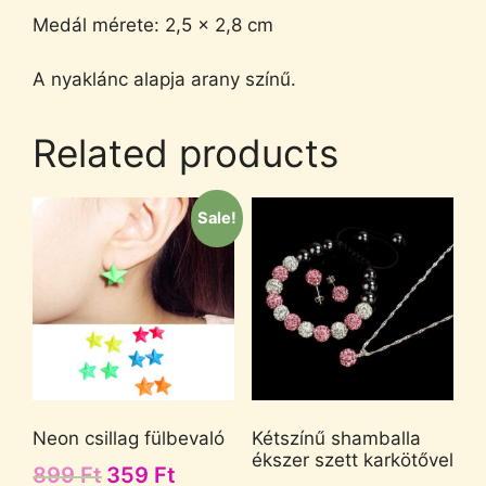
Medál mérete: 2,5 x 2,8 cm
A nyaklánc alapja arany színű.
Related products
Sale!
Neon csillag fülbevaló
Kétszínű shamballa
ékszer szett karkötővel
899
Ft
359
Ft