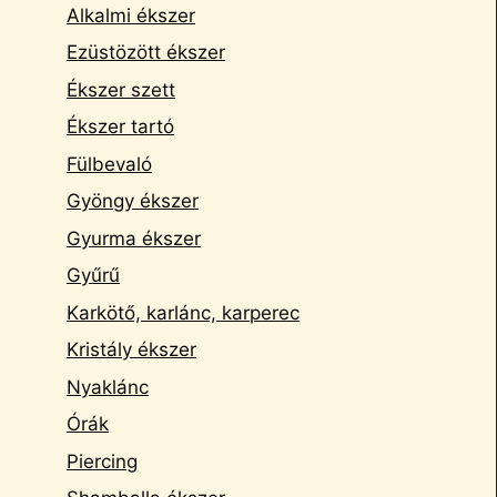
Alkalmi ékszer
Ezüstözött ékszer
Ékszer szett
Ékszer tartó
Fülbevaló
Gyöngy ékszer
Gyurma ékszer
Gyűrű
Karkötő, karlánc, karperec
Kristály ékszer
Nyaklánc
Órák
Piercing