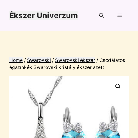
Kilépés
a
Ékszer Univerzum
tartalomba
Menü
Home
/
Swarovski
/
Swarovski ékszer
/ Csodálatos
égszínkék Swarovski kristály ékszer szett