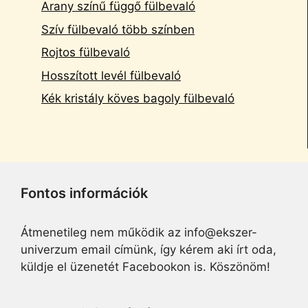
Arany színű függő fülbevaló
Szív fülbevaló több színben
Rojtos fülbevaló
Hosszított levél fülbevaló
Kék kristály köves bagoly fülbevaló
Fontos információk
Átmenetileg nem működik az info@ekszer-
univerzum email címünk, így kérem aki írt oda,
küldje el üzenetét Facebookon is. Köszönöm!