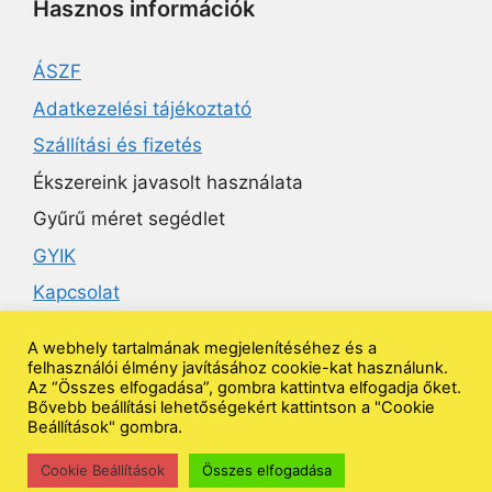
Hasznos információk
ÁSZF
Adatkezelési tájékoztató
Szállítási és fizetés
Ékszereink javasolt használata
Gyűrű méret segédlet
GYIK
Kapcsolat
A webhely tartalmának megjelenítéséhez és a
Ékszeruniverzum
felhasználói élmény javításához cookie-kat használunk.
Az “Összes elfogadása”, gombra kattintva elfogadja őket.
Bővebb beállítási lehetőségekért kattintson a "Cookie
Beállítások" gombra.
Kövess minket
Cookie Beállítások
Összes elfogadása