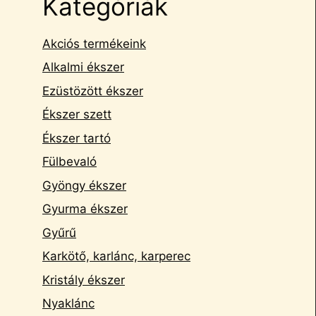
Kategóriák
Akciós termékeink
Alkalmi ékszer
Ezüstözött ékszer
Ékszer szett
Ékszer tartó
Fülbevaló
Gyöngy ékszer
Gyurma ékszer
Gyűrű
Karkötő, karlánc, karperec
Kristály ékszer
Nyaklánc