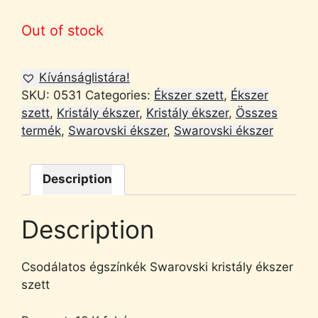
Out of stock
Kívánságlistára!
SKU:
0531
Categories:
Ékszer szett
,
Ékszer
szett
,
Kristály ékszer
,
Kristály ékszer
,
Összes
termék
,
Swarovski ékszer
,
Swarovski ékszer
Description
Description
Csodálatos égszínkék Swarovski kristály ékszer
szett