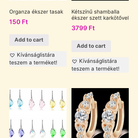
Organza ékszer tasak
Kétszínű shamballa
ékszer szett karkötővel
150
Ft
3799
Ft
Add to cart
Add to cart
Kívánságlistára
Kívánságlistára
teszem a terméket!
teszem a terméket!