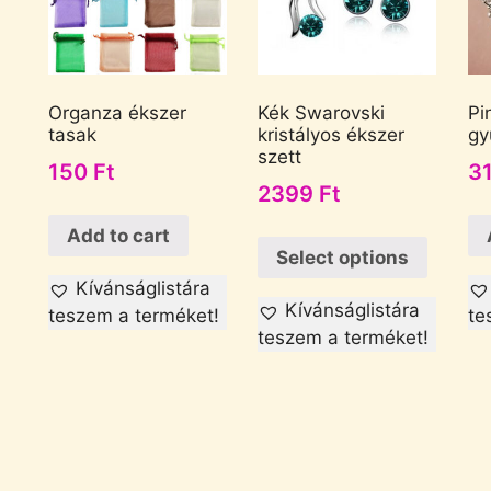
Organza ékszer
Kék Swarovski
Pi
tasak
kristályos ékszer
gy
szett
150
Ft
3
2399
Ft
Add to cart
Select options
Kívánságlistára
Kívánságlistára
teszem a terméket!
te
teszem a terméket!