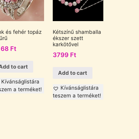
nk és fehér topáz
Kétszínű shamballa
űrű
ékszer szett
karkötővel
168
Ft
3799
Ft
Add to cart
Add to cart
Kívánságlistára
Kívánságlistára
szem a terméket!
teszem a terméket!