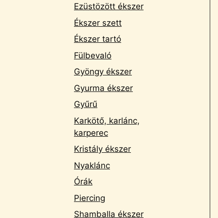
Ezüstözött ékszer
Ékszer szett
Ékszer tartó
Fülbevaló
Gyöngy ékszer
Gyurma ékszer
Gyűrű
Karkötő, karlánc,
karperec
Kristály ékszer
Nyaklánc
Órák
Piercing
Shamballa ékszer