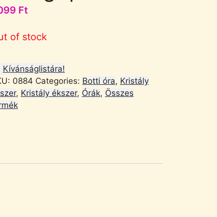
099
Ft
ut of stock
Kívánságlistára!
KU:
0884
Categories:
Botti óra
,
Kristály
szer
,
Kristály ékszer
,
Órák
,
Összes
rmék