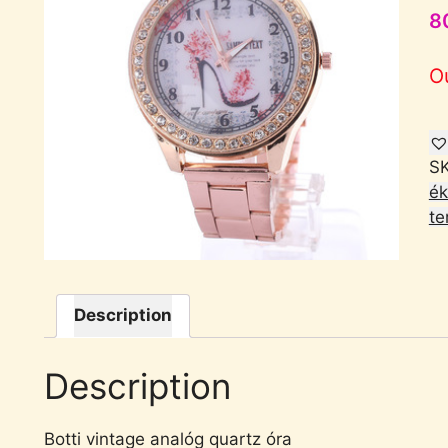
8
O
S
ék
te
Description
Description
Botti vintage analóg quartz óra