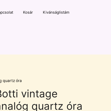
pcsolat
Kosár
Kivánságlistám
g quartz óra
Botti vintage
analóg quartz óra