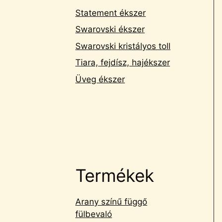
Statement ékszer
Swarovski ékszer
Swarovski kristályos toll
Tiara, fejdísz, hajékszer
Üveg ékszer
Termékek
Arany színű függő
fülbevaló